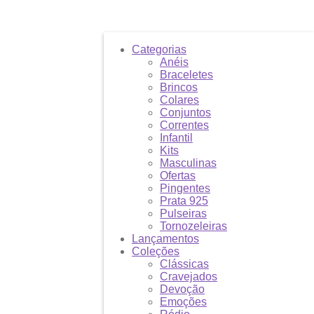
Categorias
Anéis
Braceletes
Brincos
Colares
Conjuntos
Correntes
Infantil
Kits
Masculinas
Ofertas
Pingentes
Prata 925
Pulseiras
Tornozeleiras
Lançamentos
Coleções
Clássicas
Cravejados
Devoção
Emoções