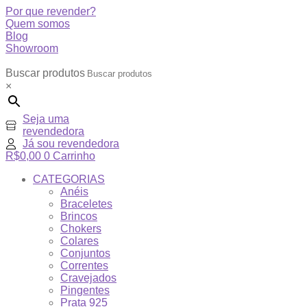
Por que revender?
Quem somos
Blog
Showroom
Buscar produtos
×
Seja uma
revendedora
Já sou revendedora
R$
0,00
0
Carrinho
CATEGORIAS
Anéis
Braceletes
Brincos
Chokers
Colares
Conjuntos
Correntes
Cravejados
Pingentes
Prata 925