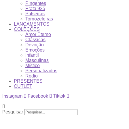
Pingentes
Prata 925
Pulseiras
Tornozeleiras
LANÇAMENTOS
COLEÇÕES
Amor Eterno
Clássicas
Devoção
Emoções
Infantil
Masculinas
Místico
Personalizados
Ródio
PRESENTES
OUTLET
Instagram
Facebook
Tiktok
Pesquisar