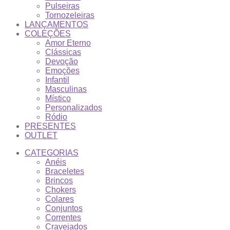
Pulseiras
Tornozeleiras
LANÇAMENTOS
COLEÇÕES
Amor Eterno
Clássicas
Devoção
Emoções
Infantil
Masculinas
Místico
Personalizados
Ródio
PRESENTES
OUTLET
CATEGORIAS
Anéis
Braceletes
Brincos
Chokers
Colares
Conjuntos
Correntes
Cravejados