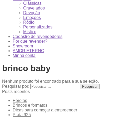
Clássicas
Cravejados
Devoção
Emoções
Ródio
Personalizados
Místico
Cadastro de revendedores
Por que revender?
Showroom
AMOR ETERNO
Minha conta
brinco baby
Nenhum produto foi encontrado para a sua seleção.
Pesquisar por:
Posts recentes
Pérolas
Brincos e formatos
Dicas para começar a empreender
Prata 925