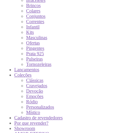
Braceletes
Brincos
Colares
Conjuntos
Correntes
Infantil
Kits
Masculinas
Ofertas
Pingentes
Prata 925
Pulseiras
Tornozeleiras
Lançamentos
Coleções
Clássicas
Cravejados
Devoção
Emoções
Ródio
Personalizados
Místico
Cadastro de revendedores
Por que revender?
Showroom