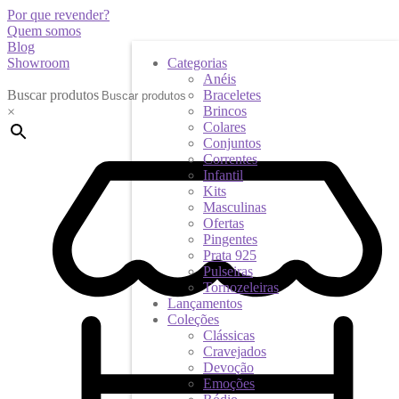
Por que revender?
Quem somos
Blog
Showroom
Categorias
Anéis
Buscar produtos
Braceletes
Brincos
×
Colares
Conjuntos
Correntes
Infantil
Kits
Masculinas
Ofertas
Pingentes
Prata 925
Pulseiras
Tornozeleiras
Lançamentos
Coleções
Clássicas
Cravejados
Devoção
Emoções