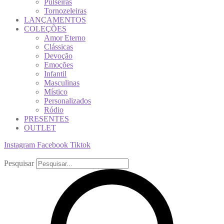
Pulseiras
Tornozeleiras
LANÇAMENTOS
COLEÇÕES
Amor Eterno
Clássicas
Devoção
Emoções
Infantil
Masculinas
Místico
Personalizados
Ródio
PRESENTES
OUTLET
Instagram
Facebook
Tiktok
Pesquisar