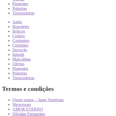
Pingentes
Pulseiras
Tornozeleiras
Anéis
Braceletes
Brincos
Colares
Conjuntos
Correntes
Devoção
Infantil
Masculinas
Ofertas
Pingentes
Pulseiras
Tornozeleiras
Termos e condições
Quem somos – Jaspe Semijoias
Showroom
AMOR ETERNO
Dúvidas Frequentes