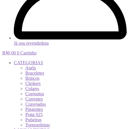
Já sou revendedora
R$
0,00
0
Carrinho
CATEGORIAS
Anéis
Braceletes
Brincos
Chokers
Colares
Conjuntos
Correntes
Cravejados
Pingentes
Prata 925
Pulseiras
Tornozeleiras