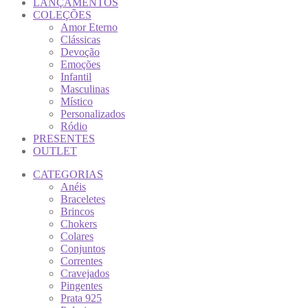
LANÇAMENTOS
COLEÇÕES
Amor Eterno
Clássicas
Devoção
Emoções
Infantil
Masculinas
Místico
Personalizados
Ródio
PRESENTES
OUTLET
CATEGORIAS
Anéis
Braceletes
Brincos
Chokers
Colares
Conjuntos
Correntes
Cravejados
Pingentes
Prata 925