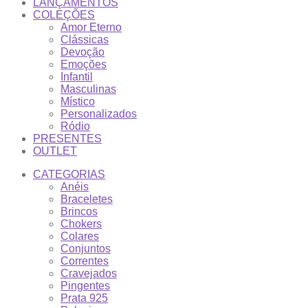
LANÇAMENTOS
COLEÇÕES
Amor Eterno
Clássicas
Devoção
Emoções
Infantil
Masculinas
Místico
Personalizados
Ródio
PRESENTES
OUTLET
CATEGORIAS
Anéis
Braceletes
Brincos
Chokers
Colares
Conjuntos
Correntes
Cravejados
Pingentes
Prata 925