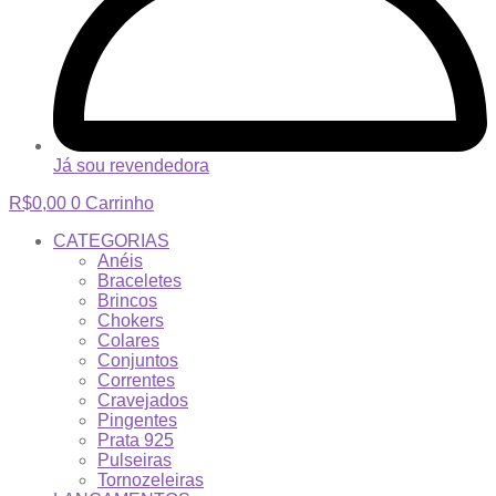
Já sou revendedora
R$
0,00
0
Carrinho
CATEGORIAS
Anéis
Braceletes
Brincos
Chokers
Colares
Conjuntos
Correntes
Cravejados
Pingentes
Prata 925
Pulseiras
Tornozeleiras