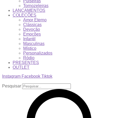
Pulseiras
Tornozeleiras
LANÇAMENTOS
COLEÇÕES
Amor Eterno
Clássicas
Devoção
Emoções
Infantil
Masculinas
Místico
Personalizados
Ródio
PRESENTES
OUTLET
Instagram
Facebook
Tiktok
Pesquisar