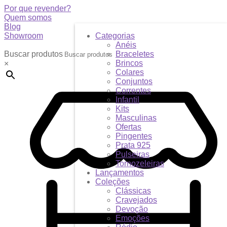
Por que revender?
Quem somos
Blog
Showroom
Categorias
Anéis
Buscar produtos
Braceletes
Brincos
×
Colares
Conjuntos
Correntes
Infantil
Kits
Masculinas
Ofertas
Pingentes
Prata 925
Pulseiras
Tornozeleiras
Lançamentos
Coleções
Clássicas
Cravejados
Devoção
Emoções