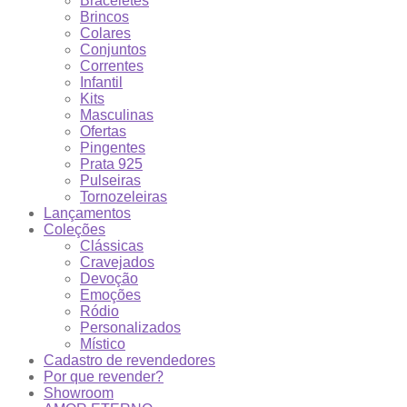
Braceletes
Brincos
Colares
Conjuntos
Correntes
Infantil
Kits
Masculinas
Ofertas
Pingentes
Prata 925
Pulseiras
Tornozeleiras
Lançamentos
Coleções
Clássicas
Cravejados
Devoção
Emoções
Ródio
Personalizados
Místico
Cadastro de revendedores
Por que revender?
Showroom