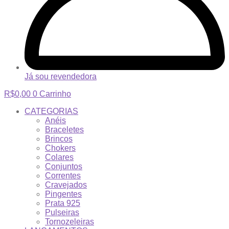
Já sou revendedora
R$
0,00
0
Carrinho
CATEGORIAS
Anéis
Braceletes
Brincos
Chokers
Colares
Conjuntos
Correntes
Cravejados
Pingentes
Prata 925
Pulseiras
Tornozeleiras