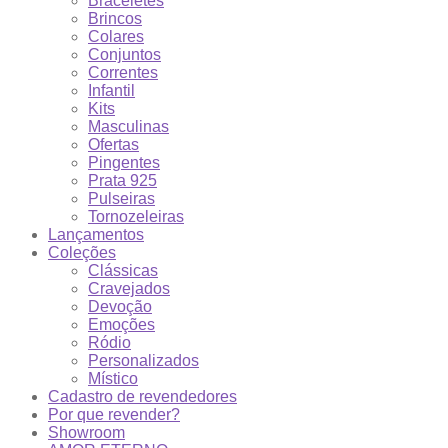
Braceletes
Brincos
Colares
Conjuntos
Correntes
Infantil
Kits
Masculinas
Ofertas
Pingentes
Prata 925
Pulseiras
Tornozeleiras
Lançamentos
Coleções
Clássicas
Cravejados
Devoção
Emoções
Ródio
Personalizados
Místico
Cadastro de revendedores
Por que revender?
Showroom