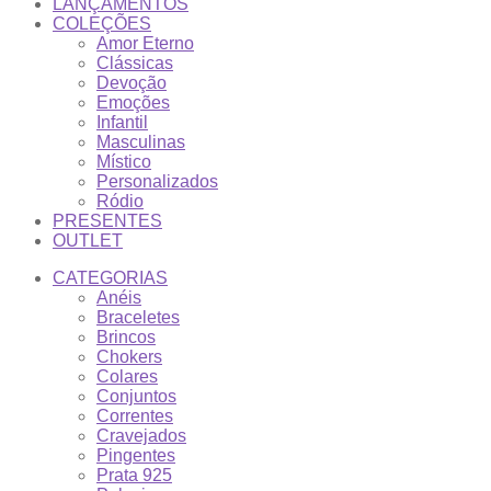
LANÇAMENTOS
COLEÇÕES
Amor Eterno
Clássicas
Devoção
Emoções
Infantil
Masculinas
Místico
Personalizados
Ródio
PRESENTES
OUTLET
CATEGORIAS
Anéis
Braceletes
Brincos
Chokers
Colares
Conjuntos
Correntes
Cravejados
Pingentes
Prata 925