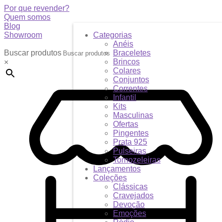
Por que revender?
Quem somos
Blog
Showroom
Categorias
Anéis
Buscar produtos
Braceletes
Brincos
×
Colares
Conjuntos
Correntes
Infantil
Kits
Masculinas
Ofertas
Pingentes
Prata 925
Pulseiras
Tornozeleiras
Lançamentos
Coleções
Clássicas
Cravejados
Devoção
Emoções