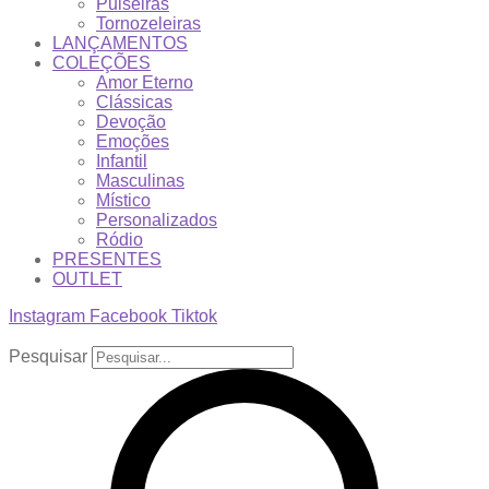
Pulseiras
Tornozeleiras
LANÇAMENTOS
COLEÇÕES
Amor Eterno
Clássicas
Devoção
Emoções
Infantil
Masculinas
Místico
Personalizados
Ródio
PRESENTES
OUTLET
Instagram
Facebook
Tiktok
Pesquisar