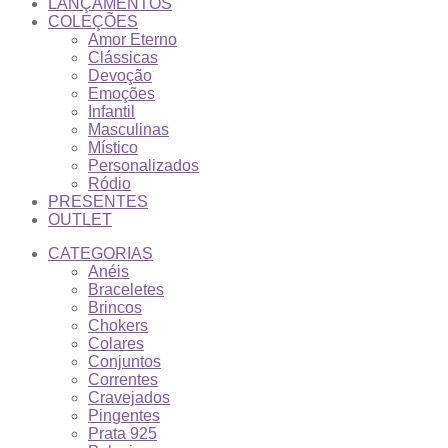
LANÇAMENTOS
COLEÇÕES
Amor Eterno
Clássicas
Devoção
Emoções
Infantil
Masculinas
Místico
Personalizados
Ródio
PRESENTES
OUTLET
CATEGORIAS
Anéis
Braceletes
Brincos
Chokers
Colares
Conjuntos
Correntes
Cravejados
Pingentes
Prata 925