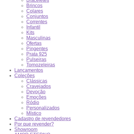
Braceletes
Brincos
Colares
Conjuntos
Correntes
Infantil
Kits
Masculinas
Ofertas
Pingentes
Prata 925
Pulseiras
Tornozeleiras
Lançamentos
Coleções
Clássicas
Cravejados
Devoção
Emoções
Ródio
Personalizados
Místico
Cadastro de revendedores
Por que revender?
Showroom