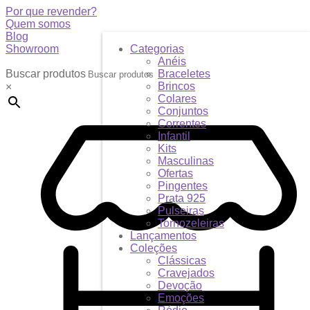
Por que revender?
Quem somos
Blog
Showroom
Categorias
Anéis
Buscar produtos
Braceletes
Brincos
×
Colares
Conjuntos
Correntes
Infantil
Kits
Masculinas
Ofertas
Pingentes
Prata 925
Pulseiras
Tornozeleiras
Lançamentos
Coleções
Clássicas
Cravejados
Devoção
Emoções