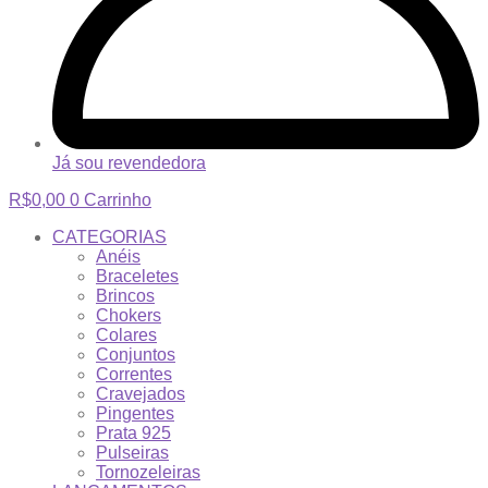
Já sou revendedora
R$
0,00
0
Carrinho
CATEGORIAS
Anéis
Braceletes
Brincos
Chokers
Colares
Conjuntos
Correntes
Cravejados
Pingentes
Prata 925
Pulseiras
Tornozeleiras