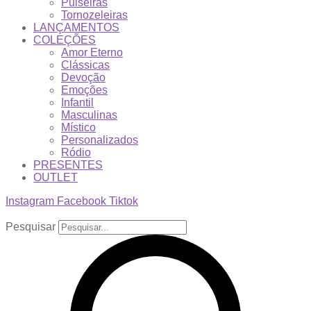
Pulseiras
Tornozeleiras
LANÇAMENTOS
COLEÇÕES
Amor Eterno
Clássicas
Devoção
Emoções
Infantil
Masculinas
Místico
Personalizados
Ródio
PRESENTES
OUTLET
Instagram
Facebook
Tiktok
Pesquisar