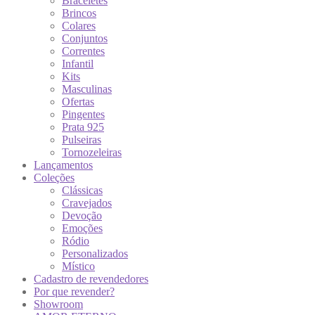
Braceletes
Brincos
Colares
Conjuntos
Correntes
Infantil
Kits
Masculinas
Ofertas
Pingentes
Prata 925
Pulseiras
Tornozeleiras
Lançamentos
Coleções
Clássicas
Cravejados
Devoção
Emoções
Ródio
Personalizados
Místico
Cadastro de revendedores
Por que revender?
Showroom