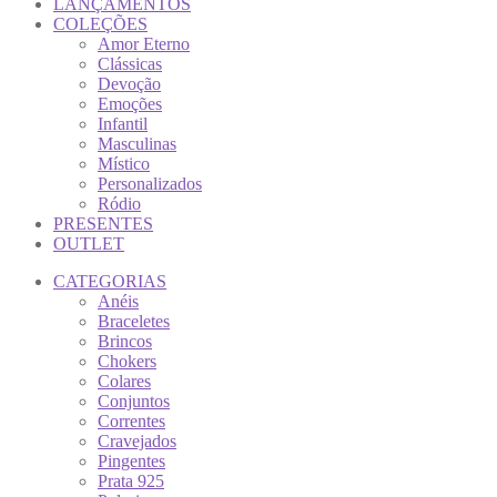
LANÇAMENTOS
COLEÇÕES
Amor Eterno
Clássicas
Devoção
Emoções
Infantil
Masculinas
Místico
Personalizados
Ródio
PRESENTES
OUTLET
CATEGORIAS
Anéis
Braceletes
Brincos
Chokers
Colares
Conjuntos
Correntes
Cravejados
Pingentes
Prata 925