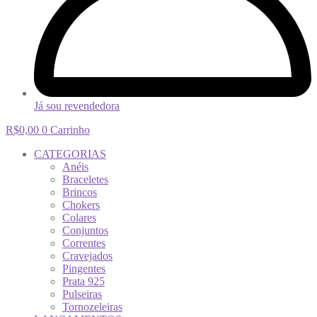
Já sou revendedora
R$
0,00
0
Carrinho
CATEGORIAS
Anéis
Braceletes
Brincos
Chokers
Colares
Conjuntos
Correntes
Cravejados
Pingentes
Prata 925
Pulseiras
Tornozeleiras