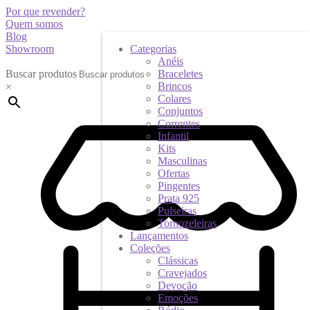
Por que revender?
Quem somos
Blog
Showroom
Categorias
Anéis
Buscar produtos
Braceletes
Brincos
×
Colares
Conjuntos
Correntes
Infantil
Kits
Masculinas
Ofertas
Pingentes
Prata 925
Pulseiras
Tornozeleiras
Lançamentos
Coleções
Clássicas
Cravejados
Devoção
Emoções