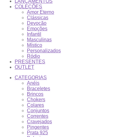
LANÇAMENTOS
COLEÇÕES
Amor Eterno
Clássicas
Devoção
Emoções
Infantil
Masculinas
Místico
Personalizados
Ródio
PRESENTES
OUTLET
CATEGORIAS
Anéis
Braceletes
Brincos
Chokers
Colares
Conjuntos
Correntes
Cravejados
Pingentes
Prata 925