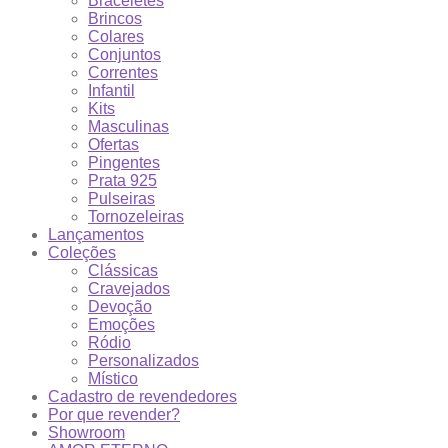
Braceletes
Brincos
Colares
Conjuntos
Correntes
Infantil
Kits
Masculinas
Ofertas
Pingentes
Prata 925
Pulseiras
Tornozeleiras
Lançamentos
Coleções
Clássicas
Cravejados
Devoção
Emoções
Ródio
Personalizados
Místico
Cadastro de revendedores
Por que revender?
Showroom