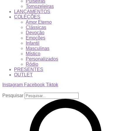
Pulseiras
Tornozeleiras
LANÇAMENTOS
COLEÇÕES
Amor Eterno
Clássicas
Devoção
Emoções
Infantil
Masculinas
Místico
Personalizados
Ródio
PRESENTES
OUTLET
Instagram
Facebook
Tiktok
Pesquisar