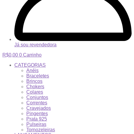
Já sou revendedora
R$
0,00
0
Carrinho
CATEGORIAS
Anéis
Braceletes
Brincos
Chokers
Colares
Conjuntos
Correntes
Cravejados
Pingentes
Prata 925
Pulseiras
Tornozeleiras