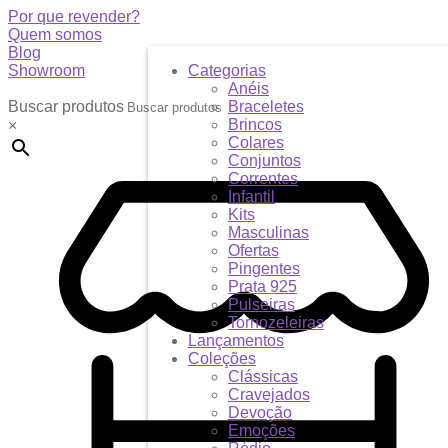
Por que revender?
Quem somos
Blog
Showroom
Categorias
Anéis
Buscar produtos
Braceletes
Brincos
×
Colares
Conjuntos
Correntes
Infantil
Kits
Masculinas
Ofertas
Pingentes
Prata 925
Pulseiras
Tornozeleiras
Lançamentos
Coleções
Clássicas
Cravejados
Devoção
Emoções