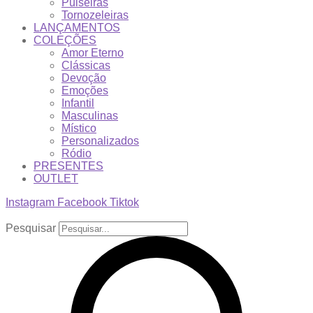
Pulseiras
Tornozeleiras
LANÇAMENTOS
COLEÇÕES
Amor Eterno
Clássicas
Devoção
Emoções
Infantil
Masculinas
Místico
Personalizados
Ródio
PRESENTES
OUTLET
Instagram
Facebook
Tiktok
Pesquisar