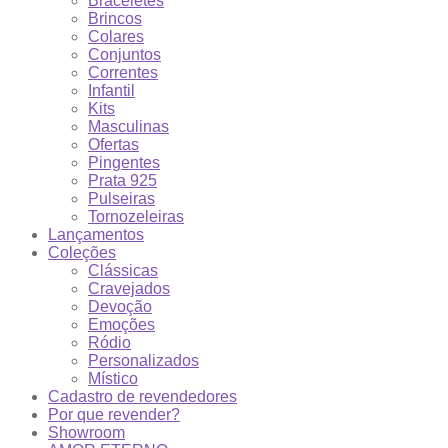
Braceletes
Brincos
Colares
Conjuntos
Correntes
Infantil
Kits
Masculinas
Ofertas
Pingentes
Prata 925
Pulseiras
Tornozeleiras
Lançamentos
Coleções
Clássicas
Cravejados
Devoção
Emoções
Ródio
Personalizados
Místico
Cadastro de revendedores
Por que revender?
Showroom