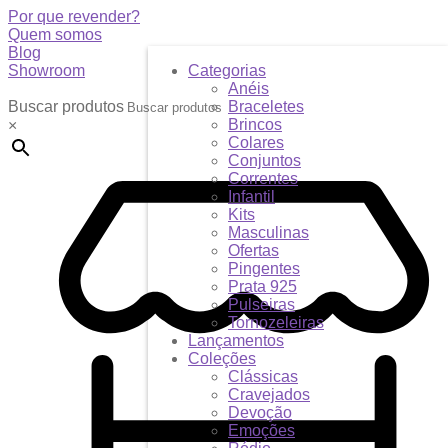
Por que revender?
Quem somos
Blog
Showroom
Categorias
Anéis
Buscar produtos
Braceletes
Brincos
×
Colares
Conjuntos
Correntes
Infantil
Kits
Masculinas
Ofertas
Pingentes
Prata 925
Pulseiras
Tornozeleiras
Lançamentos
Coleções
Clássicas
Cravejados
Devoção
Emoções