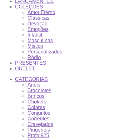
LANÇAMENTOS
COLEÇÕES
Amor Eterno
Clássicas
Devoção
Emoções
Infantil
Masculinas
Místico
Personalizados
Ródio
PRESENTES
OUTLET
CATEGORIAS
Anéis
Braceletes
Brincos
Chokers
Colares
Conjuntos
Correntes
Cravejados
Pingentes
Prata 925