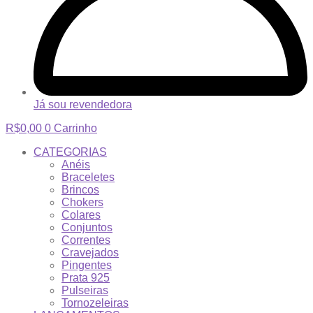
Já sou revendedora
R$
0,00
0
Carrinho
CATEGORIAS
Anéis
Braceletes
Brincos
Chokers
Colares
Conjuntos
Correntes
Cravejados
Pingentes
Prata 925
Pulseiras
Tornozeleiras