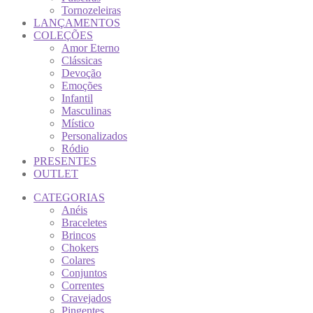
Tornozeleiras
LANÇAMENTOS
COLEÇÕES
Amor Eterno
Clássicas
Devoção
Emoções
Infantil
Masculinas
Místico
Personalizados
Ródio
PRESENTES
OUTLET
CATEGORIAS
Anéis
Braceletes
Brincos
Chokers
Colares
Conjuntos
Correntes
Cravejados
Pingentes