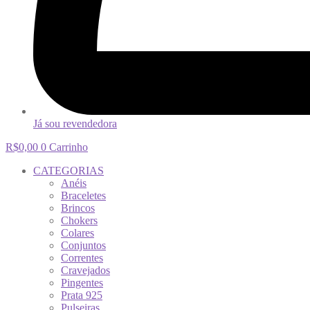
Já sou revendedora
R$
0,00
0
Carrinho
CATEGORIAS
Anéis
Braceletes
Brincos
Chokers
Colares
Conjuntos
Correntes
Cravejados
Pingentes
Prata 925
Pulseiras