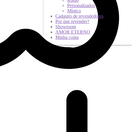
Ródio
Personalizados
Místico
Cadastro de revendedores
Por que revender?
Showroom
AMOR ETERNO
Minha conta