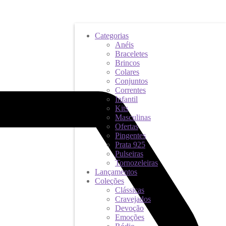
Categorias
Anéis
Braceletes
Brincos
Colares
Conjuntos
Correntes
Infantil
Kits
Masculinas
Ofertas
Pingentes
Prata 925
Pulseiras
Tornozeleiras
Lançamentos
Coleções
Clássicas
Cravejados
Devoção
Emoções