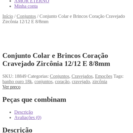
AMOR ETERNO
Minha conta
Início
/
Conjuntos
/
Conjunto Colar e Brincos Coração Cravejado
Zircônia 12/12 E 8/8mm
Conjunto Colar e Brincos Coração
Cravejado Zircônia 12/12 E 8/8mm
SKU:
18849
Categorias:
Conjuntos
,
Cravejados
,
Emoções
Tags:
banho ouro 18k
,
conjuntos
,
coração
,
cravejado
,
zircônia
Ver preço
Peças que combinam
Descrição
Avaliações (0)
Descrição