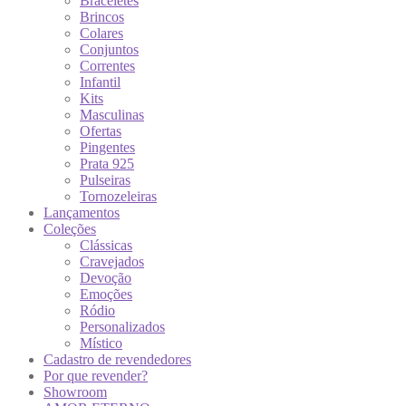
Braceletes
Brincos
Colares
Conjuntos
Correntes
Infantil
Kits
Masculinas
Ofertas
Pingentes
Prata 925
Pulseiras
Tornozeleiras
Lançamentos
Coleções
Clássicas
Cravejados
Devoção
Emoções
Ródio
Personalizados
Místico
Cadastro de revendedores
Por que revender?
Showroom