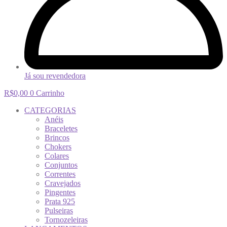
Já sou revendedora
R$
0,00
0
Carrinho
CATEGORIAS
Anéis
Braceletes
Brincos
Chokers
Colares
Conjuntos
Correntes
Cravejados
Pingentes
Prata 925
Pulseiras
Tornozeleiras