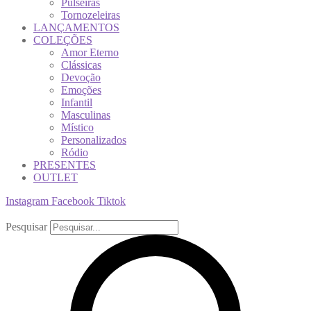
Pulseiras
Tornozeleiras
LANÇAMENTOS
COLEÇÕES
Amor Eterno
Clássicas
Devoção
Emoções
Infantil
Masculinas
Místico
Personalizados
Ródio
PRESENTES
OUTLET
Instagram
Facebook
Tiktok
Pesquisar