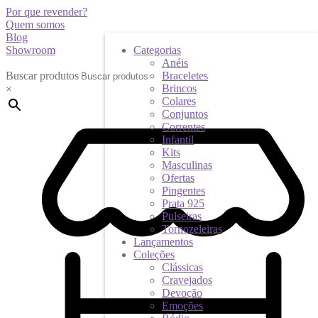
Por que revender?
Quem somos
Blog
Showroom
Categorias
Anéis
Buscar produtos
Braceletes
Brincos
×
Colares
Conjuntos
Correntes
Infantil
Kits
Masculinas
Ofertas
Pingentes
Prata 925
Pulseiras
Tornozeleiras
Lançamentos
Coleções
Clássicas
Cravejados
Devoção
Emoções