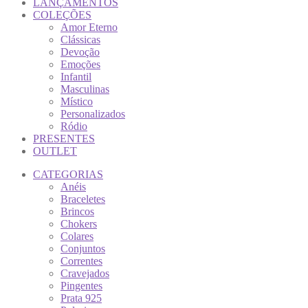
LANÇAMENTOS
COLEÇÕES
Amor Eterno
Clássicas
Devoção
Emoções
Infantil
Masculinas
Místico
Personalizados
Ródio
PRESENTES
OUTLET
CATEGORIAS
Anéis
Braceletes
Brincos
Chokers
Colares
Conjuntos
Correntes
Cravejados
Pingentes
Prata 925