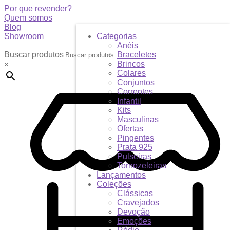
Por que revender?
Quem somos
Blog
Showroom
Categorias
Anéis
Buscar produtos
Braceletes
Brincos
×
Colares
Conjuntos
Correntes
Infantil
Kits
Masculinas
Ofertas
Pingentes
Prata 925
Pulseiras
Tornozeleiras
Lançamentos
Coleções
Clássicas
Cravejados
Devoção
Emoções