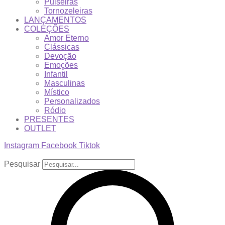
Pulseiras
Tornozeleiras
LANÇAMENTOS
COLEÇÕES
Amor Eterno
Clássicas
Devoção
Emoções
Infantil
Masculinas
Místico
Personalizados
Ródio
PRESENTES
OUTLET
Instagram
Facebook
Tiktok
Pesquisar