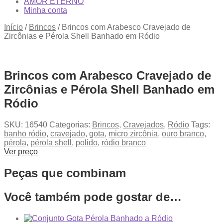
AMOR ETERNO
Minha conta
Início
/
Brincos
/
Brincos com Arabesco Cravejado de
Zircônias e Pérola Shell Banhado em Ródio
Brincos com Arabesco Cravejado de
Zircônias e Pérola Shell Banhado em
Ródio
SKU:
16540
Categorias:
Brincos
,
Cravejados
,
Ródio
Tags:
banho ródio
,
cravejado
,
gota
,
micro zircônia
,
ouro branco
,
pérola
,
pérola shell
,
polido
,
ródio branco
Ver preço
Peças que combinam
Você também pode gostar de…