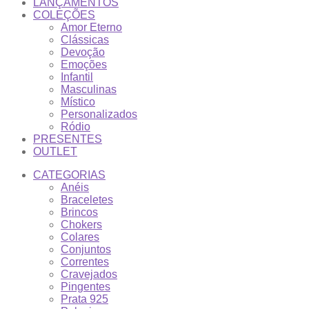
LANÇAMENTOS
COLEÇÕES
Amor Eterno
Clássicas
Devoção
Emoções
Infantil
Masculinas
Místico
Personalizados
Ródio
PRESENTES
OUTLET
CATEGORIAS
Anéis
Braceletes
Brincos
Chokers
Colares
Conjuntos
Correntes
Cravejados
Pingentes
Prata 925