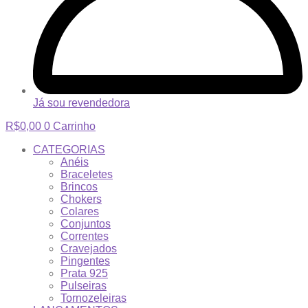
Já sou revendedora
R$
0,00
0
Carrinho
CATEGORIAS
Anéis
Braceletes
Brincos
Chokers
Colares
Conjuntos
Correntes
Cravejados
Pingentes
Prata 925
Pulseiras
Tornozeleiras