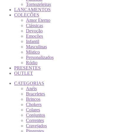
Tornozeleiras
LANÇAMENTOS
COLEÇÕES
Amor Eterno
Clássicas
Devoção
Emoções
Infantil
Masculinas
Místico
Personalizados
Ródio
PRESENTES
OUTLET
CATEGORIAS
Anéis
Braceletes
Brincos
Chokers
Colares
Conjuntos
Correntes
Cravejados
Pingentes