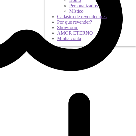
Ródio
Personalizados
Místico
Cadastro de revendedores
Por que revender?
Showroom
AMOR ETERNO
Minha conta