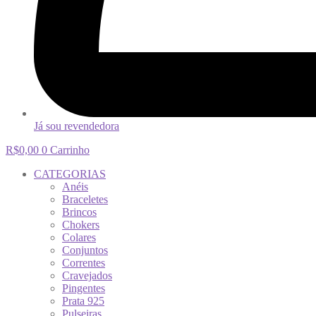
Já sou revendedora
R$
0,00
0
Carrinho
CATEGORIAS
Anéis
Braceletes
Brincos
Chokers
Colares
Conjuntos
Correntes
Cravejados
Pingentes
Prata 925
Pulseiras