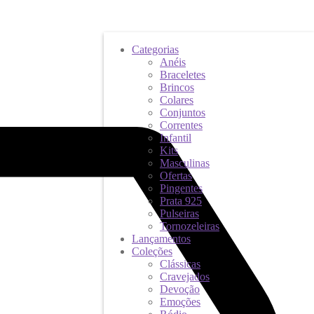
Categorias
Anéis
Braceletes
Brincos
Colares
Conjuntos
Correntes
Infantil
Kits
Masculinas
Ofertas
Pingentes
Prata 925
Pulseiras
Tornozeleiras
Lançamentos
Coleções
Clássicas
Cravejados
Devoção
Emoções