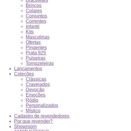
Braceletes
Brincos
Colares
Conjuntos
Correntes
Infantil
Kits
Masculinas
Ofertas
Pingentes
Prata 925
Pulseiras
Tornozeleiras
Lançamentos
Coleções
Clássicas
Cravejados
Devoção
Emoções
Ródio
Personalizados
Místico
Cadastro de revendedores
Por que revender?
Showroom