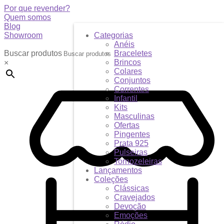
Por que revender?
Quem somos
Blog
Showroom
Categorias
Anéis
Buscar produtos
Braceletes
Brincos
×
Colares
Conjuntos
Correntes
Infantil
Kits
Masculinas
Ofertas
Pingentes
Prata 925
Pulseiras
Tornozeleiras
Lançamentos
Coleções
Clássicas
Cravejados
Devoção
Emoções