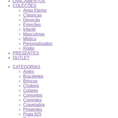
LANÇAMENTOS
COLEÇÕES
Amor Eterno
Clássicas
Devoção
Emoções
Infantil
Masculinas
Místico
Personalizados
Ródio
PRESENTES
OUTLET
CATEGORIAS
Anéis
Braceletes
Brincos
Chokers
Colares
Conjuntos
Correntes
Cravejados
Pingentes
Prata 925