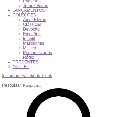
Pulseiras
Tornozeleiras
LANÇAMENTOS
COLEÇÕES
Amor Eterno
Clássicas
Devoção
Emoções
Infantil
Masculinas
Místico
Personalizados
Ródio
PRESENTES
OUTLET
Instagram
Facebook
Tiktok
Pesquisar