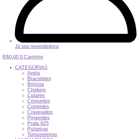
Já sou revendedora
R$
0,00
0
Carrinho
CATEGORIAS
Anéis
Braceletes
Brincos
Chokers
Colares
Conjuntos
Correntes
Cravejados
Pingentes
Prata 925
Pulseiras
Tornozeleiras