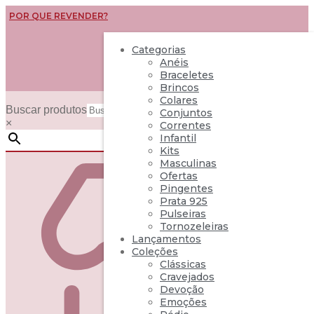
POR QUE REVENDER?
QUEM SOMOS
Categorias
Anéis
BLOG
Braceletes
SHOWROOM
Brincos
Colares
Buscar produtos
Conjuntos
×
Correntes
Infantil
Kits
Masculinas
Ofertas
Pingentes
Prata 925
Pulseiras
Tornozeleiras
Lançamentos
Coleções
Clássicas
Cravejados
Devoção
Emoções