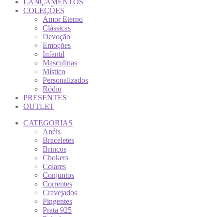
LANÇAMENTOS
COLEÇÕES
Amor Eterno
Clássicas
Devoção
Emoções
Infantil
Masculinas
Místico
Personalizados
Ródio
PRESENTES
OUTLET
CATEGORIAS
Anéis
Braceletes
Brincos
Chokers
Colares
Conjuntos
Correntes
Cravejados
Pingentes
Prata 925