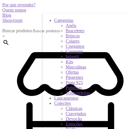
Por que revender?
Quem somos
Blog
Showroom
Categorias
Anéis
Buscar produtos
Braceletes
Brincos
×
Colares
Conjuntos
Correntes
Infantil
Kits
Masculinas
Ofertas
Pingentes
Prata 925
Pulseiras
Tornozeleiras
Lançamentos
Coleções
Clássicas
Cravejados
Devoção
Emoções