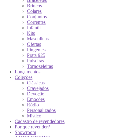
Braceletes
Brincos
Colares
Conjuntos
Correntes
Infantil
Kits
Masculinas
Ofertas
Pingentes
Prata 925
Pulseiras
Tornozeleiras
Lançamentos
Coleções
Clássicas
Cravejados
Devoção
Emoções
Ródio
Personalizados
Místico
Cadastro de revendedores
Por que revender?
Showroom