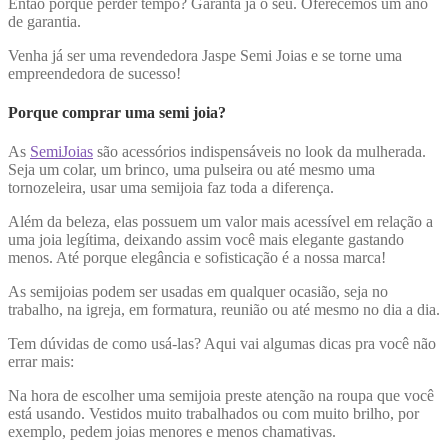
Então porque perder tempo? Garanta já o seu. Oferecemos um ano
de garantia.
Venha já ser uma revendedora Jaspe Semi Joias e se torne uma
empreendedora de sucesso!
Porque comprar uma semi joia?
As
SemiJoias
são acessórios indispensáveis no look da mulherada.
Seja um colar, um brinco, uma pulseira ou até mesmo uma
tornozeleira, usar uma semijoia faz toda a diferença.
Além da beleza, elas possuem um valor mais acessível em relação a
uma joia legítima, deixando assim você mais elegante gastando
menos. Até porque elegância e sofisticação é a nossa marca!
As semijoias podem ser usadas em qualquer ocasião, seja no
trabalho, na igreja, em formatura, reunião ou até mesmo no dia a dia.
Tem dúvidas de como usá-las? Aqui vai algumas dicas pra você não
errar mais:
Na hora de escolher uma semijoia preste atenção na roupa que você
está usando. Vestidos muito trabalhados ou com muito brilho, por
exemplo, pedem joias menores e menos chamativas.