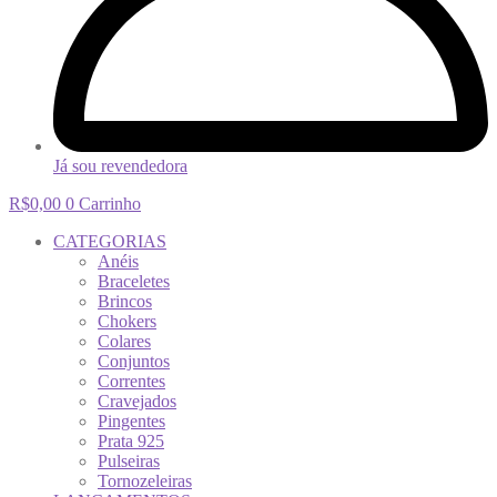
Já sou revendedora
R$
0,00
0
Carrinho
CATEGORIAS
Anéis
Braceletes
Brincos
Chokers
Colares
Conjuntos
Correntes
Cravejados
Pingentes
Prata 925
Pulseiras
Tornozeleiras