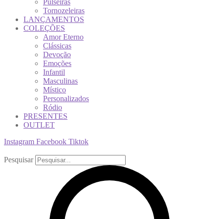
Pulseiras
Tornozeleiras
LANÇAMENTOS
COLEÇÕES
Amor Eterno
Clássicas
Devoção
Emoções
Infantil
Masculinas
Místico
Personalizados
Ródio
PRESENTES
OUTLET
Instagram
Facebook
Tiktok
Pesquisar