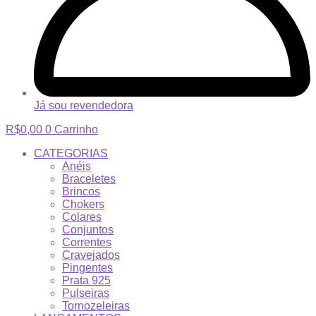
Já sou revendedora
R$
0,00
0
Carrinho
CATEGORIAS
Anéis
Braceletes
Brincos
Chokers
Colares
Conjuntos
Correntes
Cravejados
Pingentes
Prata 925
Pulseiras
Tornozeleiras