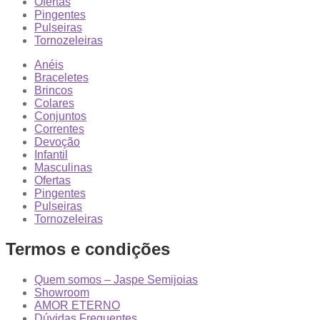
Ofertas
Pingentes
Pulseiras
Tornozeleiras
Anéis
Braceletes
Brincos
Colares
Conjuntos
Correntes
Devoção
Infantil
Masculinas
Ofertas
Pingentes
Pulseiras
Tornozeleiras
Termos e condições
Quem somos – Jaspe Semijoias
Showroom
AMOR ETERNO
Dúvidas Frequentes