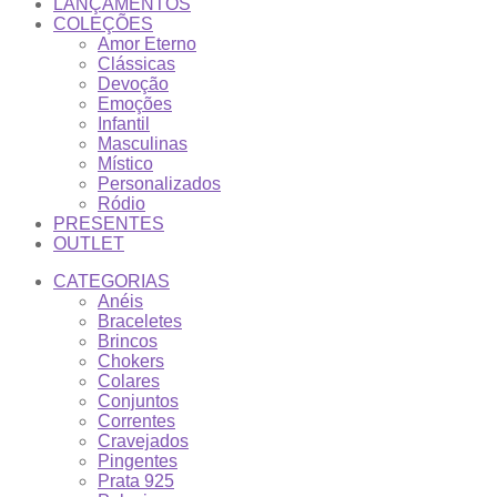
LANÇAMENTOS
COLEÇÕES
Amor Eterno
Clássicas
Devoção
Emoções
Infantil
Masculinas
Místico
Personalizados
Ródio
PRESENTES
OUTLET
CATEGORIAS
Anéis
Braceletes
Brincos
Chokers
Colares
Conjuntos
Correntes
Cravejados
Pingentes
Prata 925