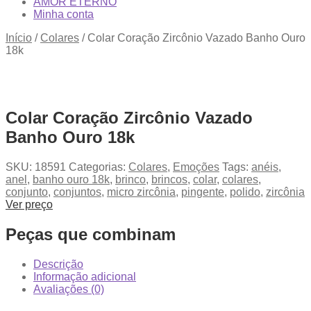
AMOR ETERNO
Minha conta
Início
/
Colares
/
Colar Coração Zircônio Vazado Banho Ouro
18k
Colar Coração Zircônio Vazado
Banho Ouro 18k
SKU:
18591
Categorias:
Colares
,
Emoções
Tags:
anéis
,
anel
,
banho ouro 18k
,
brinco
,
brincos
,
colar
,
colares
,
conjunto
,
conjuntos
,
micro zircônia
,
pingente
,
polido
,
zircônia
Ver preço
Peças que combinam
Descrição
Informação adicional
Avaliações (0)