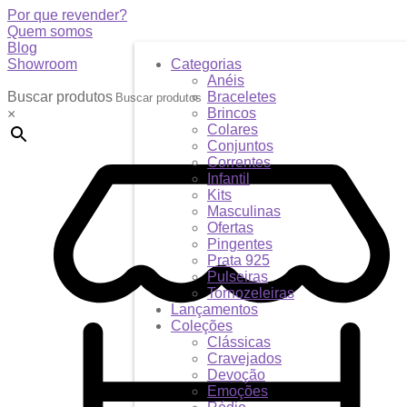
Por que revender?
Quem somos
Blog
Showroom
Categorias
Anéis
Buscar produtos
Braceletes
Brincos
×
Colares
Conjuntos
Correntes
Infantil
Kits
Masculinas
Ofertas
Pingentes
Prata 925
Pulseiras
Tornozeleiras
Lançamentos
Coleções
Clássicas
Cravejados
Devoção
Emoções