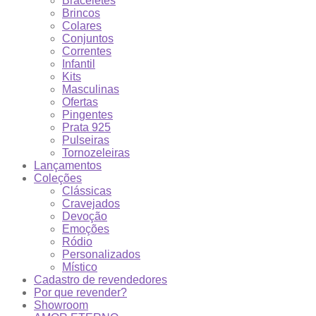
Braceletes
Brincos
Colares
Conjuntos
Correntes
Infantil
Kits
Masculinas
Ofertas
Pingentes
Prata 925
Pulseiras
Tornozeleiras
Lançamentos
Coleções
Clássicas
Cravejados
Devoção
Emoções
Ródio
Personalizados
Místico
Cadastro de revendedores
Por que revender?
Showroom