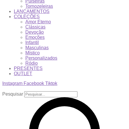
Pulseiras
Tornozeleiras
LANÇAMENTOS
COLEÇÕES
Amor Eterno
Clássicas
Devoção
Emoções
Infantil
Masculinas
Místico
Personalizados
Ródio
PRESENTES
OUTLET
Instagram
Facebook
Tiktok
Pesquisar