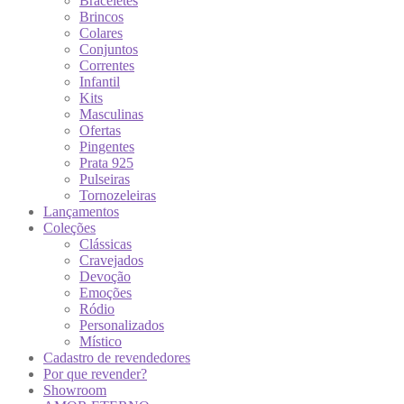
Braceletes
Brincos
Colares
Conjuntos
Correntes
Infantil
Kits
Masculinas
Ofertas
Pingentes
Prata 925
Pulseiras
Tornozeleiras
Lançamentos
Coleções
Clássicas
Cravejados
Devoção
Emoções
Ródio
Personalizados
Místico
Cadastro de revendedores
Por que revender?
Showroom