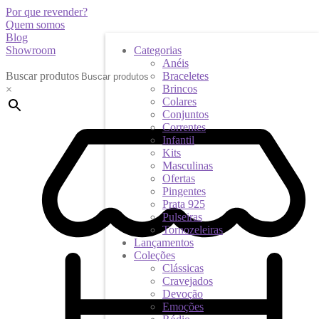
Por que revender?
Quem somos
Blog
Showroom
Categorias
Anéis
Buscar produtos
Braceletes
Brincos
×
Colares
Conjuntos
Correntes
Infantil
Kits
Masculinas
Ofertas
Pingentes
Prata 925
Pulseiras
Tornozeleiras
Lançamentos
Coleções
Clássicas
Cravejados
Devoção
Emoções