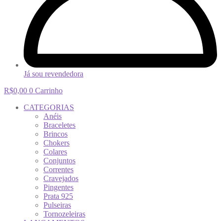
Já sou revendedora
R$
0,00
0
Carrinho
CATEGORIAS
Anéis
Braceletes
Brincos
Chokers
Colares
Conjuntos
Correntes
Cravejados
Pingentes
Prata 925
Pulseiras
Tornozeleiras