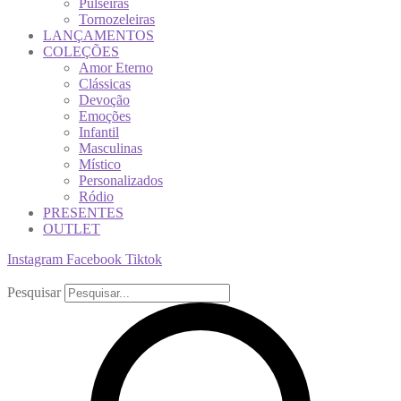
Pulseiras
Tornozeleiras
LANÇAMENTOS
COLEÇÕES
Amor Eterno
Clássicas
Devoção
Emoções
Infantil
Masculinas
Místico
Personalizados
Ródio
PRESENTES
OUTLET
Instagram
Facebook
Tiktok
Pesquisar