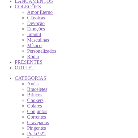
LANÇAMENTOS
COLEÇÕES
Amor Eterno
Clássicas
Devoção
Emoções
Infantil
Masculinas
Místico
Personalizados
Ródio
PRESENTES
OUTLET
CATEGORIAS
Anéis
Braceletes
Brincos
Chokers
Colares
Conjuntos
Correntes
Cravejados
Pingentes
Prata 925