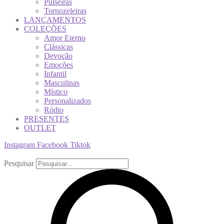
Pulseiras
Tornozeleiras
LANÇAMENTOS
COLEÇÕES
Amor Eterno
Clássicas
Devoção
Emoções
Infantil
Masculinas
Místico
Personalizados
Ródio
PRESENTES
OUTLET
Instagram
Facebook
Tiktok
Pesquisar