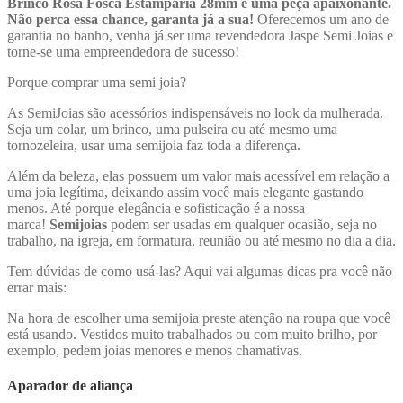
Brinco Rosa Fosca Estamparia 28mm é uma peça apaixonante.
Não perca essa chance, garanta já a sua!
Oferecemos um ano de
garantia no banho, venha já ser uma revendedora Jaspe Semi Joias e
torne-se uma empreendedora de sucesso!
Porque comprar uma semi joia?
As SemiJoias são acessórios indispensáveis no look da mulherada.
Seja um colar, um brinco, uma pulseira ou até mesmo uma
tornozeleira, usar uma semijoia faz toda a diferença.
Além da beleza, elas possuem um valor mais acessível em relação a
uma joia legítima, deixando assim você mais elegante gastando
menos. Até porque elegância e sofisticação é a nossa
marca!
Semijoias
podem ser usadas em qualquer ocasião, seja no
trabalho, na igreja, em formatura, reunião ou até mesmo no dia a dia.
Tem dúvidas de como usá-las? Aqui vai algumas dicas pra você não
errar mais:
Na hora de escolher uma semijoia preste atenção na roupa que você
está usando. Vestidos muito trabalhados ou com muito brilho, por
exemplo, pedem joias menores e menos chamativas.
Aparador de aliança