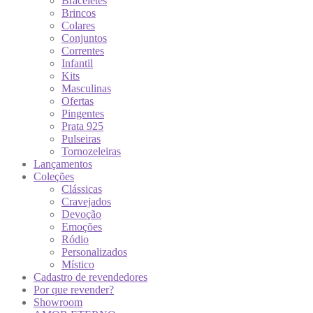
Braceletes
Brincos
Colares
Conjuntos
Correntes
Infantil
Kits
Masculinas
Ofertas
Pingentes
Prata 925
Pulseiras
Tornozeleiras
Lançamentos
Coleções
Clássicas
Cravejados
Devoção
Emoções
Ródio
Personalizados
Místico
Cadastro de revendedores
Por que revender?
Showroom