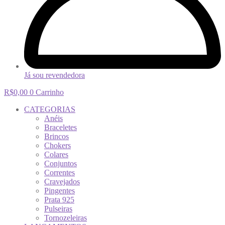
Já sou revendedora
R$
0,00
0
Carrinho
CATEGORIAS
Anéis
Braceletes
Brincos
Chokers
Colares
Conjuntos
Correntes
Cravejados
Pingentes
Prata 925
Pulseiras
Tornozeleiras