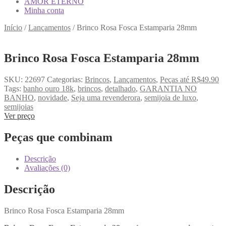
AMOR ETERNO
Minha conta
Início
/
Lançamentos
/
Brinco Rosa Fosca Estamparia 28mm
Brinco Rosa Fosca Estamparia 28mm
SKU:
22697
Categorias:
Brincos
,
Lançamentos
,
Peças até R$49.90
Tags:
banho ouro 18k
,
brincos
,
detalhado
,
GARANTIA NO
BANHO
,
novidade
,
Seja uma revenderora
,
semijoia de luxo
,
semijoias
Ver preço
Peças que combinam
Descrição
Avaliações (0)
Descrição
Brinco Rosa Fosca Estamparia 28mm