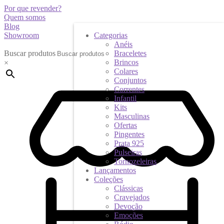
Por que revender?
Quem somos
Blog
Showroom
Categorias
Anéis
Buscar produtos
Braceletes
Brincos
×
Colares
Conjuntos
Correntes
Infantil
Kits
Masculinas
Ofertas
Pingentes
Prata 925
Pulseiras
Tornozeleiras
Lançamentos
Coleções
Clássicas
Cravejados
Devoção
Emoções