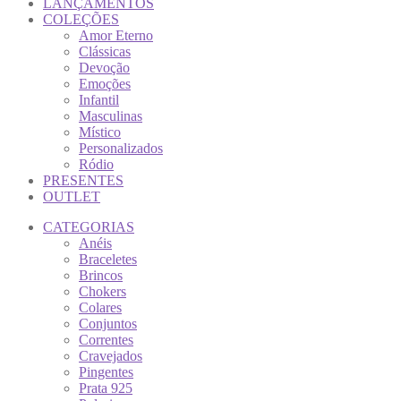
LANÇAMENTOS
COLEÇÕES
Amor Eterno
Clássicas
Devoção
Emoções
Infantil
Masculinas
Místico
Personalizados
Ródio
PRESENTES
OUTLET
CATEGORIAS
Anéis
Braceletes
Brincos
Chokers
Colares
Conjuntos
Correntes
Cravejados
Pingentes
Prata 925