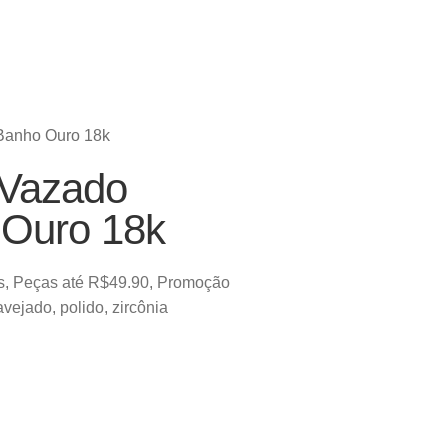
Banho Ouro 18k
 Vazado
 Ouro 18k
s
,
Peças até R$49.90
,
Promoção
avejado
,
polido
,
zircônia