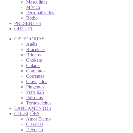
Masculinas
Místico
Personalizados
Ródio
PRESENTES
OUTLET
CATEGORIAS
Anéis
Braceletes
Brincos
Chokers
Colares
Conjuntos
Correntes
Cravejados
Pingentes
Prata 925
Pulseiras
Tornozeleiras
LANÇAMENTOS
COLEÇÕES
Amor Eterno
Clássicas
Devoção