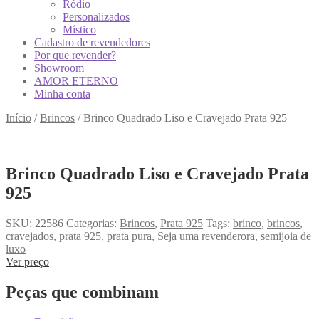
Ródio
Personalizados
Místico
Cadastro de revendedores
Por que revender?
Showroom
AMOR ETERNO
Minha conta
Início
/
Brincos
/
Brinco Quadrado Liso e Cravejado Prata 925
Brinco Quadrado Liso e Cravejado Prata
925
SKU:
22586
Categorias:
Brincos
,
Prata 925
Tags:
brinco
,
brincos
,
cravejados
,
prata 925
,
prata pura
,
Seja uma revenderora
,
semijoia de
luxo
Ver preço
Peças que combinam