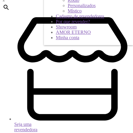
Ródio
×
Personalizados
Místico
Cadastro de revendedores
Por que revender?
Showroom
AMOR ETERNO
Minha conta
Seja uma
revendedora