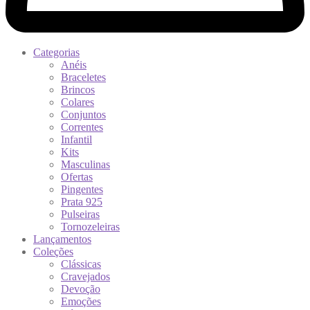
Categorias
Anéis
Braceletes
Brincos
Colares
Conjuntos
Correntes
Infantil
Kits
Masculinas
Ofertas
Pingentes
Prata 925
Pulseiras
Tornozeleiras
Lançamentos
Coleções
Clássicas
Cravejados
Devoção
Emoções