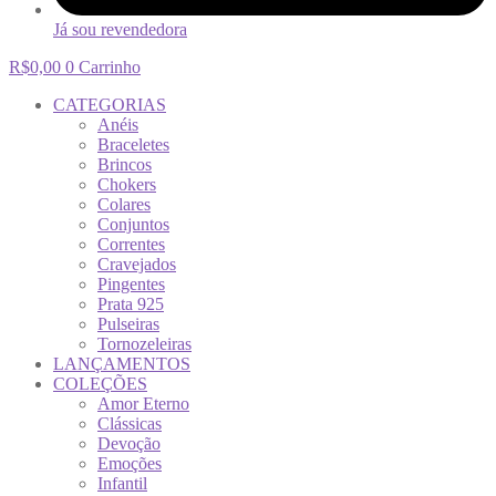
Já sou revendedora
R$
0,00
0
Carrinho
CATEGORIAS
Anéis
Braceletes
Brincos
Chokers
Colares
Conjuntos
Correntes
Cravejados
Pingentes
Prata 925
Pulseiras
Tornozeleiras
LANÇAMENTOS
COLEÇÕES
Amor Eterno
Clássicas
Devoção
Emoções
Infantil