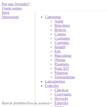
Por que revender?
Quem somos
Blog
Showroom
Categorias
Anéis
Braceletes
Brincos
Colares
Conjuntos
Correntes
Infantil
Kits
Masculinas
Ofertas
Pingentes
Prata 925
Pulseiras
Tornozeleiras
Lançamentos
Coleções
Clássicas
Cravejados
Devoção
Emoções
Buscar produtos