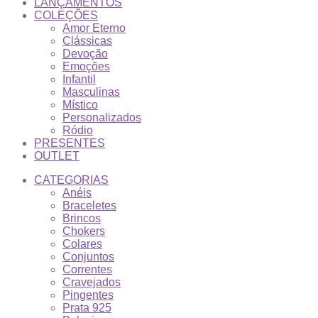
LANÇAMENTOS
COLEÇÕES
Amor Eterno
Clássicas
Devoção
Emoções
Infantil
Masculinas
Místico
Personalizados
Ródio
PRESENTES
OUTLET
CATEGORIAS
Anéis
Braceletes
Brincos
Chokers
Colares
Conjuntos
Correntes
Cravejados
Pingentes
Prata 925