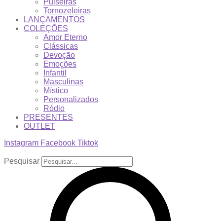
Pulseiras
Tornozeleiras
LANÇAMENTOS
COLEÇÕES
Amor Eterno
Clássicas
Devoção
Emoções
Infantil
Masculinas
Místico
Personalizados
Ródio
PRESENTES
OUTLET
Instagram
Facebook
Tiktok
Pesquisar