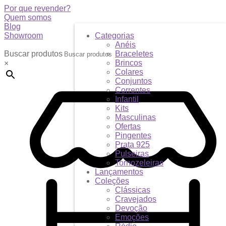
Por que revender?
Quem somos
Blog
Showroom
Categorias
Anéis
Buscar produtos
Braceletes
Brincos
×
Colares
Conjuntos
Correntes
Infantil
Kits
Masculinas
Ofertas
Pingentes
Prata 925
Pulseiras
Tornozeleiras
Lançamentos
Coleções
Clássicas
Cravejados
Devoção
Emoções