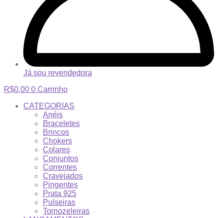
Já sou revendedora
R$
0,00
0
Carrinho
CATEGORIAS
Anéis
Braceletes
Brincos
Chokers
Colares
Conjuntos
Correntes
Cravejados
Pingentes
Prata 925
Pulseiras
Tornozeleiras