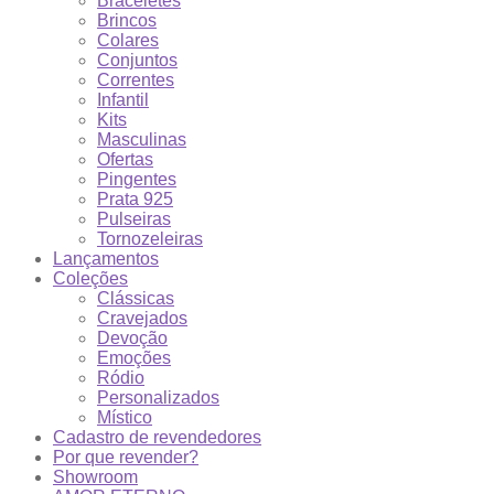
Braceletes
Brincos
Colares
Conjuntos
Correntes
Infantil
Kits
Masculinas
Ofertas
Pingentes
Prata 925
Pulseiras
Tornozeleiras
Lançamentos
Coleções
Clássicas
Cravejados
Devoção
Emoções
Ródio
Personalizados
Místico
Cadastro de revendedores
Por que revender?
Showroom