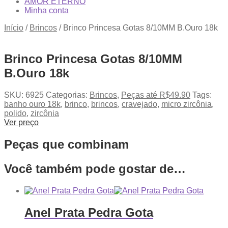
AMOR ETERNO
Minha conta
Início
/
Brincos
/
Brinco Princesa Gotas 8/10MM B.Ouro 18k
Brinco Princesa Gotas 8/10MM
B.Ouro 18k
SKU:
6925
Categorias:
Brincos
,
Peças até R$49.90
Tags:
banho ouro 18k
,
brinco
,
brincos
,
cravejado
,
micro zircônia
,
polido
,
zircônia
Ver preço
Peças que combinam
Você também pode gostar de…
Anel Prata Pedra Gota