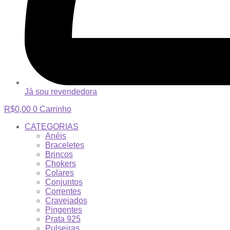
Já sou revendedora
R$
0,00
0
Carrinho
CATEGORIAS
Anéis
Braceletes
Brincos
Chokers
Colares
Conjuntos
Correntes
Cravejados
Pingentes
Prata 925
Pulseiras