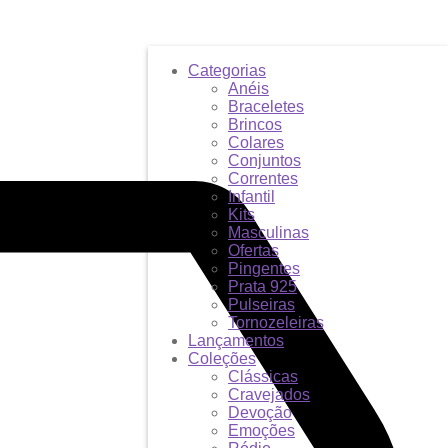
Categorias
Anéis
Braceletes
Brincos
Colares
Conjuntos
Correntes
Infantil
Kits
Masculinas
Ofertas
Pingentes
Prata 925
Pulseiras
Tornozeleiras
Lançamentos
Coleções
Clássicas
Cravejados
Devoção
Emoções