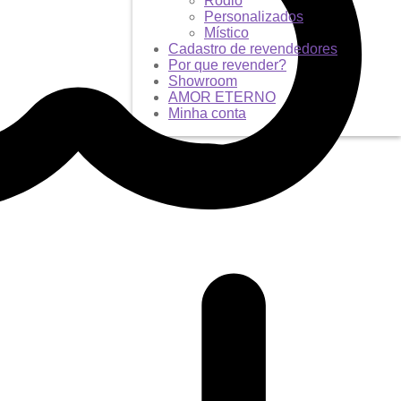
Ródio
Personalizados
Místico
Cadastro de revendedores
Por que revender?
Showroom
AMOR ETERNO
Minha conta