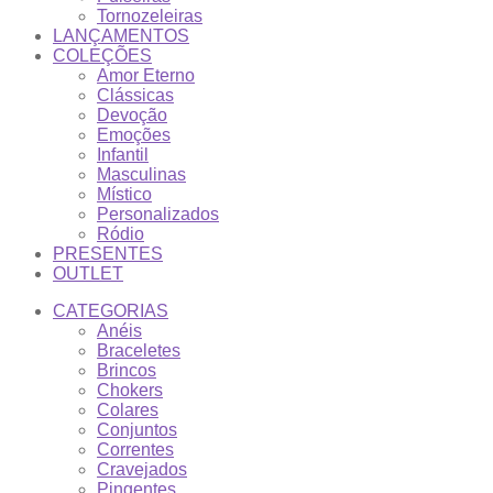
Tornozeleiras
LANÇAMENTOS
COLEÇÕES
Amor Eterno
Clássicas
Devoção
Emoções
Infantil
Masculinas
Místico
Personalizados
Ródio
PRESENTES
OUTLET
CATEGORIAS
Anéis
Braceletes
Brincos
Chokers
Colares
Conjuntos
Correntes
Cravejados
Pingentes