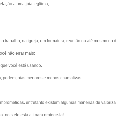
lação a uma joia legítima,
 trabalho, na igreja, em formatura, reunião ou até mesmo no di
ocê não errar mais:
 que você está usando.
lo, pedem joias menores e menos chamativas.
comprometidas, entretanto existem algumas maneiras de valoriz
, pois ele está ali para protege-la!