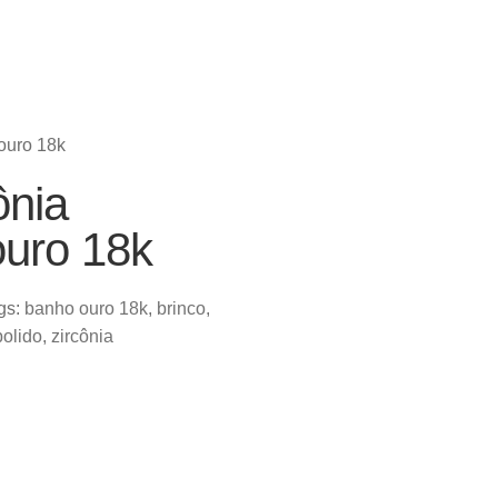
ouro 18k
ônia
uro 18k
gs:
banho ouro 18k
,
brinco
,
polido
,
zircônia