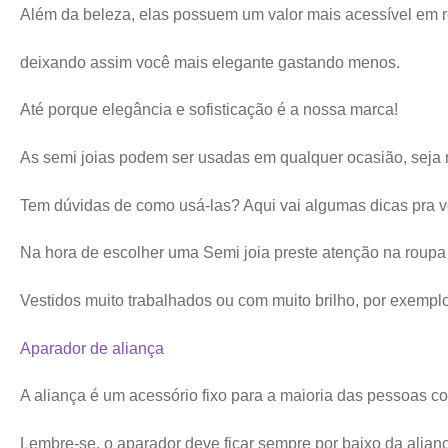
Além da beleza, elas possuem um valor mais acessível em re
deixando assim você mais elegante gastando menos.
Até porque elegância e sofisticação é a nossa marca!
As semi joias podem ser usadas em qualquer ocasião, seja no
Tem dúvidas de como usá-las? Aqui vai algumas dicas pra v
Na hora de escolher uma Semi joia preste atenção na roupa
Vestidos muito trabalhados ou com muito brilho, por exemp
Aparador de aliança
A aliança é um acessório fixo para a maioria das pessoas 
Lembre-se, o aparador deve ficar sempre por baixo da aliança