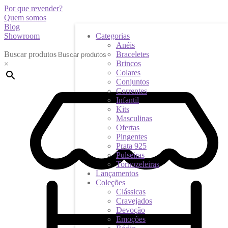
Por que revender?
Quem somos
Blog
Showroom
Categorias
Anéis
Buscar produtos
Braceletes
Brincos
×
Colares
Conjuntos
Correntes
Infantil
Kits
Masculinas
Ofertas
Pingentes
Prata 925
Pulseiras
Tornozeleiras
Lançamentos
Coleções
Clássicas
Cravejados
Devoção
Emoções