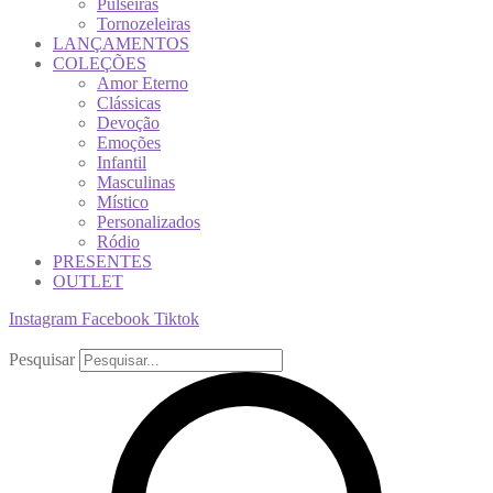
Pulseiras
Tornozeleiras
LANÇAMENTOS
COLEÇÕES
Amor Eterno
Clássicas
Devoção
Emoções
Infantil
Masculinas
Místico
Personalizados
Ródio
PRESENTES
OUTLET
Instagram
Facebook
Tiktok
Pesquisar