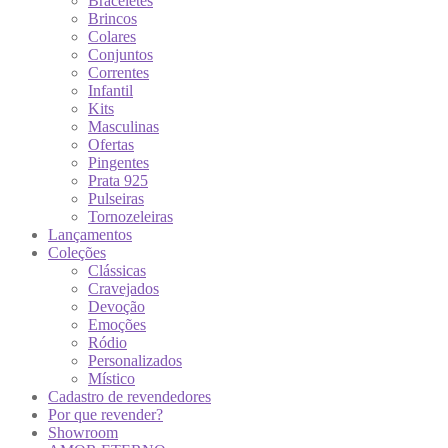
Braceletes
Brincos
Colares
Conjuntos
Correntes
Infantil
Kits
Masculinas
Ofertas
Pingentes
Prata 925
Pulseiras
Tornozeleiras
Lançamentos
Coleções
Clássicas
Cravejados
Devoção
Emoções
Ródio
Personalizados
Místico
Cadastro de revendedores
Por que revender?
Showroom