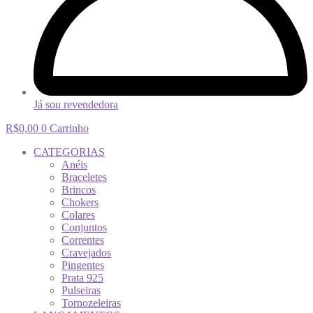
Já sou revendedora
R$
0,00
0
Carrinho
CATEGORIAS
Anéis
Braceletes
Brincos
Chokers
Colares
Conjuntos
Correntes
Cravejados
Pingentes
Prata 925
Pulseiras
Tornozeleiras