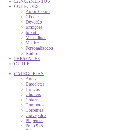
LANÇAMENTOS
COLEÇÕES
Amor Eterno
Clássicas
Devoção
Emoções
Infantil
Masculinas
Místico
Personalizados
Ródio
PRESENTES
OUTLET
CATEGORIAS
Anéis
Braceletes
Brincos
Chokers
Colares
Conjuntos
Correntes
Cravejados
Pingentes
Prata 925