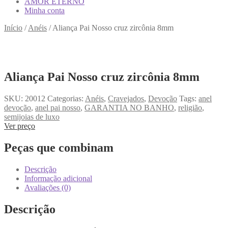
AMOR ETERNO
Minha conta
Início
/
Anéis
/
Aliança Pai Nosso cruz zircônia 8mm
Aliança Pai Nosso cruz zircônia 8mm
SKU:
20012
Categorias:
Anéis
,
Cravejados
,
Devoção
Tags:
anel
devoção
,
anel pai nosso
,
GARANTIA NO BANHO
,
religião
,
semijoias de luxo
Ver preço
Peças que combinam
Descrição
Informação adicional
Avaliações (0)
Descrição