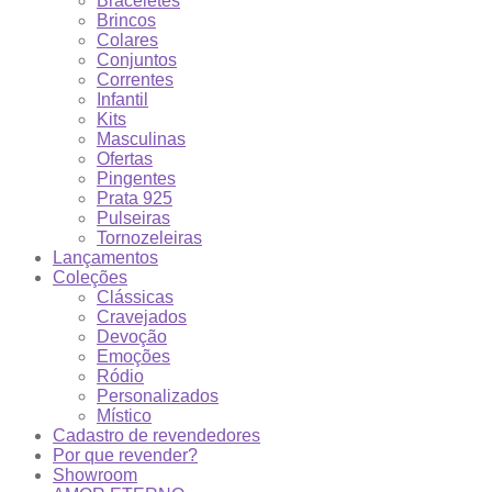
Braceletes
Brincos
Colares
Conjuntos
Correntes
Infantil
Kits
Masculinas
Ofertas
Pingentes
Prata 925
Pulseiras
Tornozeleiras
Lançamentos
Coleções
Clássicas
Cravejados
Devoção
Emoções
Ródio
Personalizados
Místico
Cadastro de revendedores
Por que revender?
Showroom