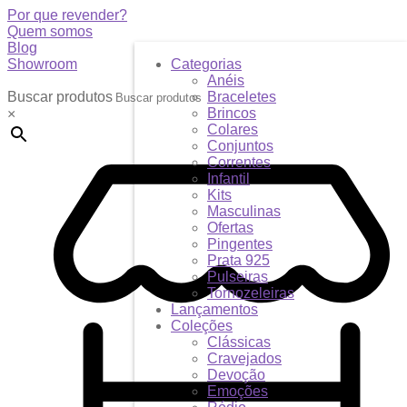
Por que revender?
Quem somos
Blog
Showroom
Categorias
Anéis
Buscar produtos
Braceletes
Brincos
×
Colares
Conjuntos
Correntes
Infantil
Kits
Masculinas
Ofertas
Pingentes
Prata 925
Pulseiras
Tornozeleiras
Lançamentos
Coleções
Clássicas
Cravejados
Devoção
Emoções