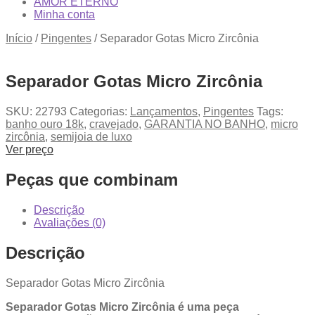
AMOR ETERNO
Minha conta
Início
/
Pingentes
/
Separador Gotas Micro Zircônia
Separador Gotas Micro Zircônia
SKU:
22793
Categorias:
Lançamentos
,
Pingentes
Tags:
banho ouro 18k
,
cravejado
,
GARANTIA NO BANHO
,
micro
zircônia
,
semijoia de luxo
Ver preço
Peças que combinam
Descrição
Avaliações (0)
Descrição
Separador Gotas Micro Zircônia
Separador Gotas Micro Zircônia é uma peça