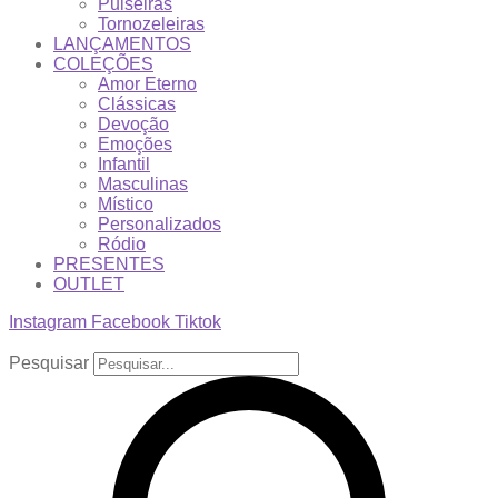
Pulseiras
Tornozeleiras
LANÇAMENTOS
COLEÇÕES
Amor Eterno
Clássicas
Devoção
Emoções
Infantil
Masculinas
Místico
Personalizados
Ródio
PRESENTES
OUTLET
Instagram
Facebook
Tiktok
Pesquisar