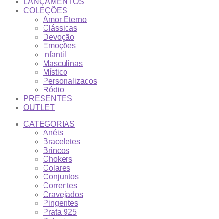
LANÇAMENTOS
COLEÇÕES
Amor Eterno
Clássicas
Devoção
Emoções
Infantil
Masculinas
Místico
Personalizados
Ródio
PRESENTES
OUTLET
CATEGORIAS
Anéis
Braceletes
Brincos
Chokers
Colares
Conjuntos
Correntes
Cravejados
Pingentes
Prata 925