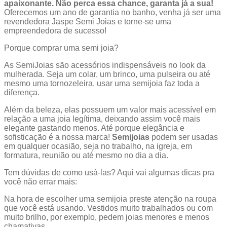
apaixonante. Não perca essa chance, garanta já a sua!
Oferecemos um ano de garantia no banho, venha já ser uma
revendedora Jaspe Semi Joias e torne-se uma
empreendedora de sucesso!
Porque comprar uma semi joia?
As SemiJoias são acessórios indispensáveis no look da
mulherada. Seja um colar, um brinco, uma pulseira ou até
mesmo uma tornozeleira, usar uma semijoia faz toda a
diferença.
Além da beleza, elas possuem um valor mais acessível em
relação a uma joia legítima, deixando assim você mais
elegante gastando menos. Até porque elegância e
sofisticação é a nossa marca!
Semijoias
podem ser usadas
em qualquer ocasião, seja no trabalho, na igreja, em
formatura, reunião ou até mesmo no dia a dia.
Tem dúvidas de como usá-las? Aqui vai algumas dicas pra
você não errar mais:
Na hora de escolher uma semijoia preste atenção na roupa
que você está usando. Vestidos muito trabalhados ou com
muito brilho, por exemplo, pedem joias menores e menos
chamativas.