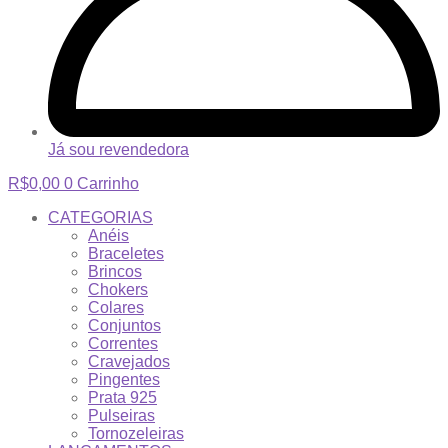
Já sou revendedora
R$
0,00
0
Carrinho
CATEGORIAS
Anéis
Braceletes
Brincos
Chokers
Colares
Conjuntos
Correntes
Cravejados
Pingentes
Prata 925
Pulseiras
Tornozeleiras