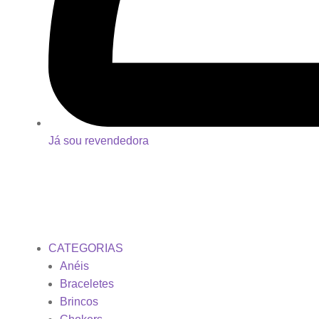
Já sou revendedora
R$
0,00
0
CATEGORIAS
Anéis
Braceletes
Brincos