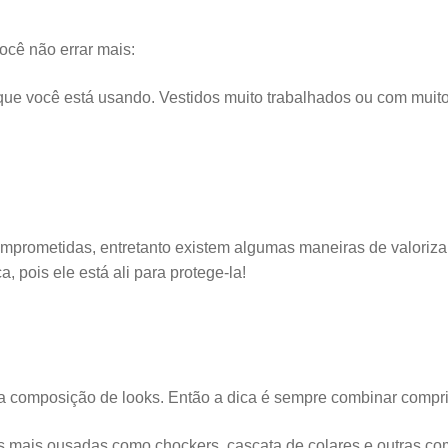
ocê não errar mais:
que você está usando. Vestidos muito trabalhados ou com muito
comprometidas, entretanto existem algumas maneiras de valoriz
, pois ele está ali para protege-la!
 composição de looks. Então a dica é sempre combinar comprim
s mais ousadas como chockers, cascata de colares e outras 