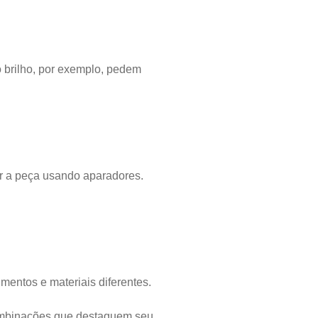
 brilho, por exemplo, pedem
ar a peça usando aparadores.
entos e materiais diferentes.
combinações que destaquem seu