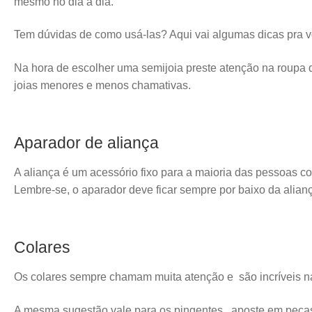
mesmo no dia a dia.
Tem dúvidas de como usá-las? Aqui vai algumas dicas pra v
Na hora de escolher uma semijoia preste atenção na roupa 
joias menores e menos chamativas.
Aparador de aliança
A aliança é um acessório fixo para a maioria das pessoas 
Lembre-se, o aparador deve ficar sempre por baixo da aliança
Colares
Os colares sempre chamam muita atenção e são incríveis na
A mesma sugestão vale para os pingentes , aposte em peça