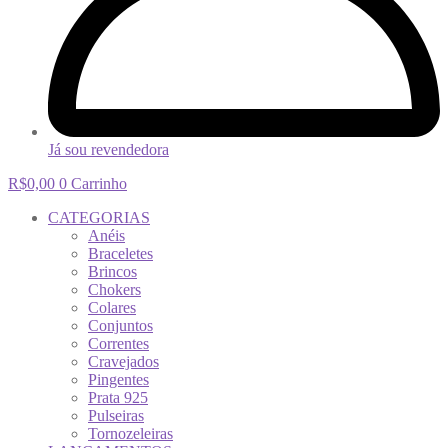
Já sou revendedora
R$
0,00
0
Carrinho
CATEGORIAS
Anéis
Braceletes
Brincos
Chokers
Colares
Conjuntos
Correntes
Cravejados
Pingentes
Prata 925
Pulseiras
Tornozeleiras