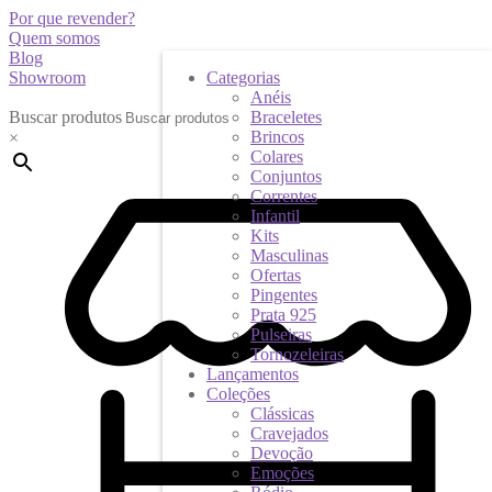
Por que revender?
Quem somos
Blog
Showroom
Categorias
Anéis
Buscar produtos
Braceletes
Brincos
×
Colares
Conjuntos
Correntes
Infantil
Kits
Masculinas
Ofertas
Pingentes
Prata 925
Pulseiras
Tornozeleiras
Lançamentos
Coleções
Clássicas
Cravejados
Devoção
Emoções