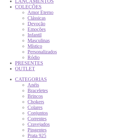
LANÇAMENTOS
COLEÇÕES
Amor Eterno
Clássicas
Devoção
Emoções
Infantil
Masculinas
Místico
Personalizados
Ródio
PRESENTES
OUTLET
CATEGORIAS
Anéis
Braceletes
Brincos
Chokers
Colares
Conjuntos
Correntes
Cravejados
Pingentes
Prata 925