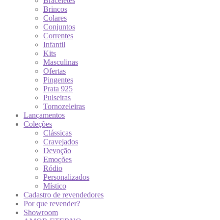
Braceletes
Brincos
Colares
Conjuntos
Correntes
Infantil
Kits
Masculinas
Ofertas
Pingentes
Prata 925
Pulseiras
Tornozeleiras
Lançamentos
Coleções
Clássicas
Cravejados
Devoção
Emoções
Ródio
Personalizados
Místico
Cadastro de revendedores
Por que revender?
Showroom