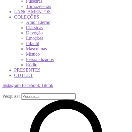
Pulseiras
Tornozeleiras
LANÇAMENTOS
COLEÇÕES
Amor Eterno
Clássicas
Devoção
Emoções
Infantil
Masculinas
Místico
Personalizados
Ródio
PRESENTES
OUTLET
Instagram
Facebook
Tiktok
Pesquisar