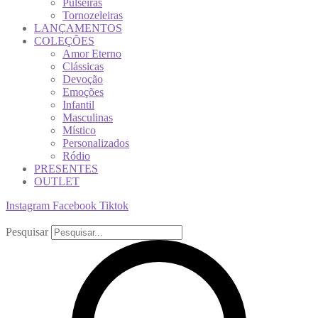
Pulseiras
Tornozeleiras
LANÇAMENTOS
COLEÇÕES
Amor Eterno
Clássicas
Devoção
Emoções
Infantil
Masculinas
Místico
Personalizados
Ródio
PRESENTES
OUTLET
Instagram
Facebook
Tiktok
Pesquisar