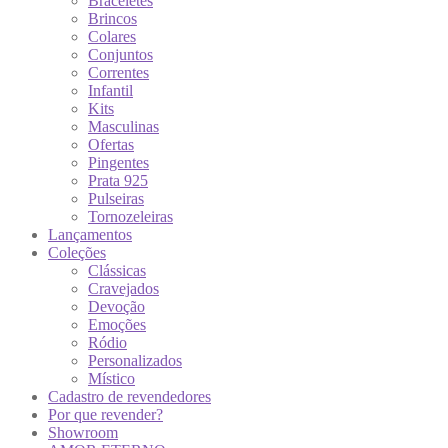
Braceletes
Brincos
Colares
Conjuntos
Correntes
Infantil
Kits
Masculinas
Ofertas
Pingentes
Prata 925
Pulseiras
Tornozeleiras
Lançamentos
Coleções
Clássicas
Cravejados
Devoção
Emoções
Ródio
Personalizados
Místico
Cadastro de revendedores
Por que revender?
Showroom