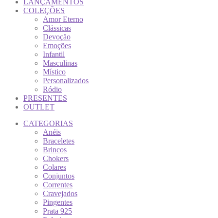
LANÇAMENTOS
COLEÇÕES
Amor Eterno
Clássicas
Devoção
Emoções
Infantil
Masculinas
Místico
Personalizados
Ródio
PRESENTES
OUTLET
CATEGORIAS
Anéis
Braceletes
Brincos
Chokers
Colares
Conjuntos
Correntes
Cravejados
Pingentes
Prata 925