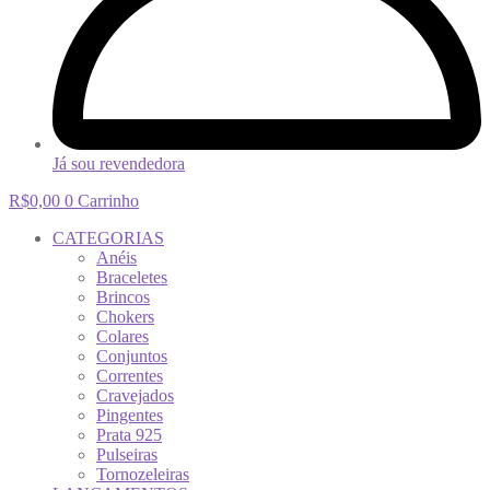
Já sou revendedora
R$
0,00
0
Carrinho
CATEGORIAS
Anéis
Braceletes
Brincos
Chokers
Colares
Conjuntos
Correntes
Cravejados
Pingentes
Prata 925
Pulseiras
Tornozeleiras