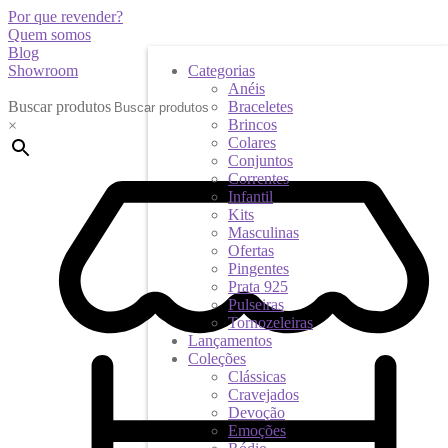
Por que revender?
Quem somos
Blog
Showroom
Categorias
Anéis
Buscar produtos
Braceletes
Brincos
×
Colares
Conjuntos
Correntes
Infantil
Kits
Masculinas
Ofertas
Pingentes
Prata 925
Pulseiras
Tornozeleiras
Lançamentos
Coleções
Clássicas
Cravejados
Devoção
Emoções