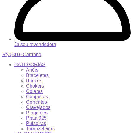
Já sou revendedora
R$
0,00
0
Carrinho
CATEGORIAS
Anéis
Braceletes
Brincos
Chokers
Colares
Conjuntos
Correntes
Cravejados
Pingentes
Prata 925
Pulseiras
Tornozeleiras