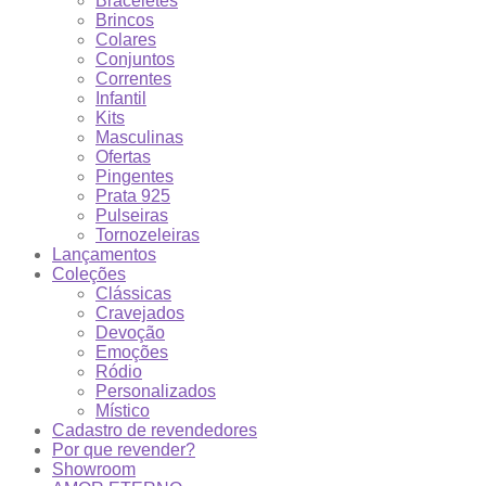
Braceletes
Brincos
Colares
Conjuntos
Correntes
Infantil
Kits
Masculinas
Ofertas
Pingentes
Prata 925
Pulseiras
Tornozeleiras
Lançamentos
Coleções
Clássicas
Cravejados
Devoção
Emoções
Ródio
Personalizados
Místico
Cadastro de revendedores
Por que revender?
Showroom