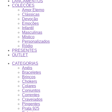
LANÇAMENTOS
COLEÇÕES
Amor Eterno
Clássicas
Devoção
Emoções
Infantil
Masculinas
Místico
Personalizados
Ródio
PRESENTES
OUTLET
CATEGORIAS
Anéis
Braceletes
Brincos
Chokers
Colares
Conjuntos
Correntes
Cravejados
Pingentes
Prata 925