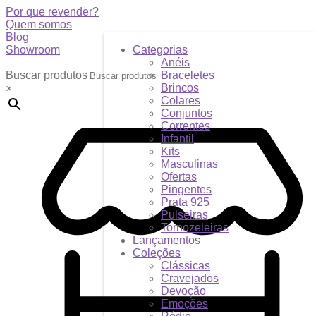
Por que revender?
Quem somos
Blog
Showroom
Categorias
Anéis
Buscar produtos
Braceletes
Brincos
×
Colares
Conjuntos
Correntes
Infantil
Kits
Masculinas
Ofertas
Pingentes
Prata 925
Pulseiras
Tornozeleiras
Lançamentos
Coleções
Clássicas
Cravejados
Devoção
Emoções