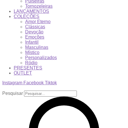
Pulseiras
Tornozeleiras
LANÇAMENTOS
COLEÇÕES
Amor Eterno
Clássicas
Devoção
Emoções
Infantil
Masculinas
Místico
Personalizados
Ródio
PRESENTES
OUTLET
Instagram
Facebook
Tiktok
Pesquisar