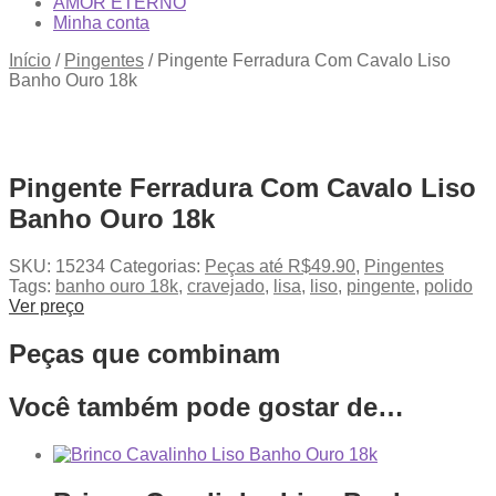
AMOR ETERNO
Minha conta
Início
/
Pingentes
/
Pingente Ferradura Com Cavalo Liso
Banho Ouro 18k
Pingente Ferradura Com Cavalo Liso
Banho Ouro 18k
SKU:
15234
Categorias:
Peças até R$49.90
,
Pingentes
Tags:
banho ouro 18k
,
cravejado
,
lisa
,
liso
,
pingente
,
polido
Ver preço
Peças que combinam
Você também pode gostar de…