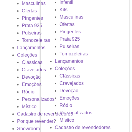
Infantil
Masculinas
Kits
Ofertas
Masculinas
Pingentes
Ofertas
Prata 925
Pingentes
Pulseiras
Prata 925
Tornozeleiras
Pulseiras
Lançamentos
Tornozeleiras
Coleções
Lançamentos
Clássicas
Coleções
Cravejados
Clássicas
Devoção
Cravejados
Emoções
Devoção
Ródio
Emoções
Personalizados
Ródio
Místico
Personalizados
Cadastro de revendedores
Místico
Por que revender?
Cadastro de revendedores
Showroom