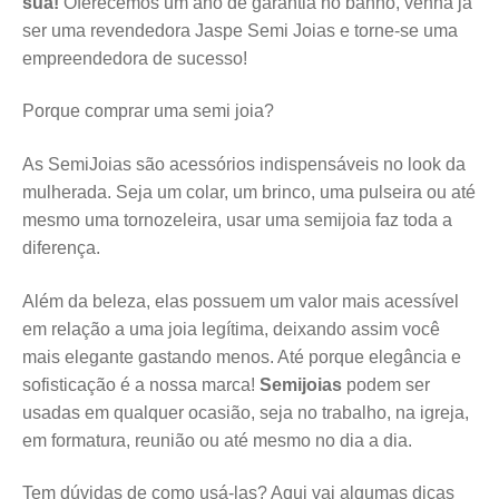
sua!
Oferecemos um ano de garantia no banho, venha já
ser uma revendedora Jaspe Semi Joias e torne-se uma
empreendedora de sucesso!
Porque comprar uma semi joia?
As SemiJoias são acessórios indispensáveis no look da
mulherada. Seja um colar, um brinco, uma pulseira ou até
mesmo uma tornozeleira, usar uma semijoia faz toda a
diferença.
Além da beleza, elas possuem um valor mais acessível
em relação a uma joia legítima, deixando assim você
mais elegante gastando menos. Até porque elegância e
sofisticação é a nossa marca!
Semijoias
podem ser
usadas em qualquer ocasião, seja no trabalho, na igreja,
em formatura, reunião ou até mesmo no dia a dia.
Tem dúvidas de como usá-las? Aqui vai algumas dicas