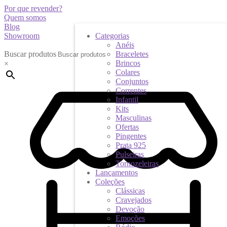
Por que revender?
Quem somos
Blog
Showroom
Categorias
Anéis
Buscar produtos
Braceletes
Brincos
×
Colares
Conjuntos
Correntes
Infantil
Kits
Masculinas
Ofertas
Pingentes
Prata 925
Pulseiras
Tornozeleiras
Lançamentos
Coleções
Clássicas
Cravejados
Devoção
Emoções