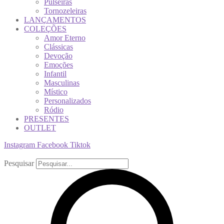
Pulseiras
Tornozeleiras
LANÇAMENTOS
COLEÇÕES
Amor Eterno
Clássicas
Devoção
Emoções
Infantil
Masculinas
Místico
Personalizados
Ródio
PRESENTES
OUTLET
Instagram
Facebook
Tiktok
Pesquisar