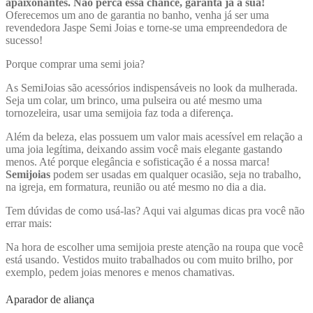
apaixonantes. Não perca essa chance, garanta já a sua!
Oferecemos um ano de garantia no banho, venha já ser uma
revendedora Jaspe Semi Joias e torne-se uma empreendedora de
sucesso!
Porque comprar uma semi joia?
As SemiJoias são acessórios indispensáveis no look da mulherada.
Seja um colar, um brinco, uma pulseira ou até mesmo uma
tornozeleira, usar uma semijoia faz toda a diferença.
Além da beleza, elas possuem um valor mais acessível em relação a
uma joia legítima, deixando assim você mais elegante gastando
menos. Até porque elegância e sofisticação é a nossa marca!
Semijoias
podem ser usadas em qualquer ocasião, seja no trabalho,
na igreja, em formatura, reunião ou até mesmo no dia a dia.
Tem dúvidas de como usá-las? Aqui vai algumas dicas pra você não
errar mais:
Na hora de escolher uma semijoia preste atenção na roupa que você
está usando. Vestidos muito trabalhados ou com muito brilho, por
exemplo, pedem joias menores e menos chamativas.
Aparador de aliança