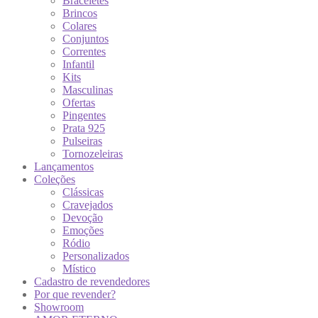
Braceletes
Brincos
Colares
Conjuntos
Correntes
Infantil
Kits
Masculinas
Ofertas
Pingentes
Prata 925
Pulseiras
Tornozeleiras
Lançamentos
Coleções
Clássicas
Cravejados
Devoção
Emoções
Ródio
Personalizados
Místico
Cadastro de revendedores
Por que revender?
Showroom