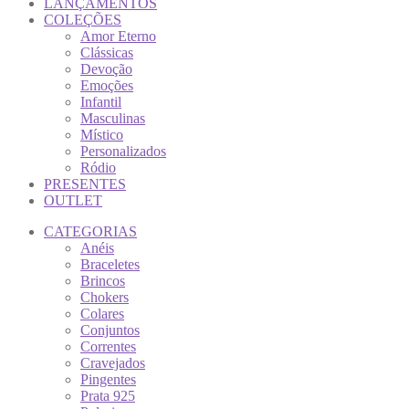
LANÇAMENTOS
COLEÇÕES
Amor Eterno
Clássicas
Devoção
Emoções
Infantil
Masculinas
Místico
Personalizados
Ródio
PRESENTES
OUTLET
CATEGORIAS
Anéis
Braceletes
Brincos
Chokers
Colares
Conjuntos
Correntes
Cravejados
Pingentes
Prata 925