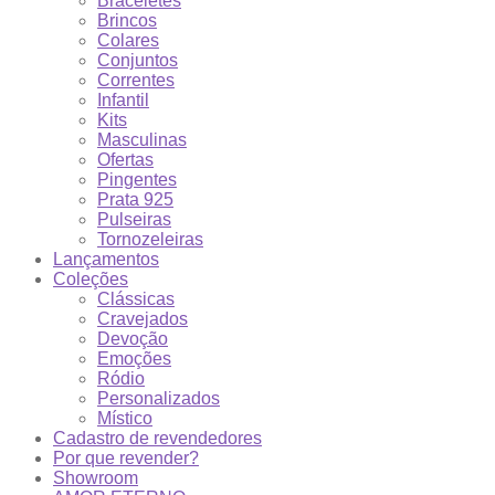
Braceletes
Brincos
Colares
Conjuntos
Correntes
Infantil
Kits
Masculinas
Ofertas
Pingentes
Prata 925
Pulseiras
Tornozeleiras
Lançamentos
Coleções
Clássicas
Cravejados
Devoção
Emoções
Ródio
Personalizados
Místico
Cadastro de revendedores
Por que revender?
Showroom