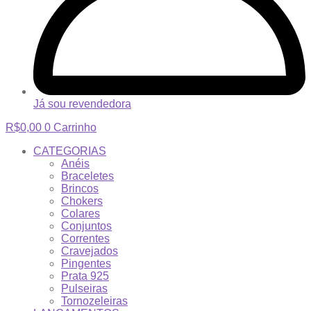
Já sou revendedora
R$
0,00
0
Carrinho
CATEGORIAS
Anéis
Braceletes
Brincos
Chokers
Colares
Conjuntos
Correntes
Cravejados
Pingentes
Prata 925
Pulseiras
Tornozeleiras