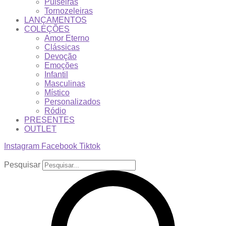
Pulseiras
Tornozeleiras
LANÇAMENTOS
COLEÇÕES
Amor Eterno
Clássicas
Devoção
Emoções
Infantil
Masculinas
Místico
Personalizados
Ródio
PRESENTES
OUTLET
Instagram
Facebook
Tiktok
Pesquisar