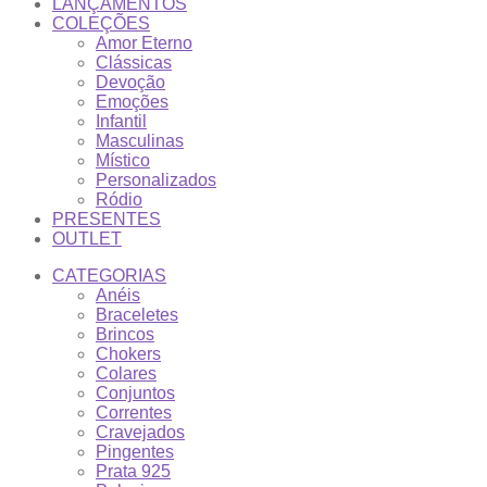
LANÇAMENTOS
COLEÇÕES
Amor Eterno
Clássicas
Devoção
Emoções
Infantil
Masculinas
Místico
Personalizados
Ródio
PRESENTES
OUTLET
CATEGORIAS
Anéis
Braceletes
Brincos
Chokers
Colares
Conjuntos
Correntes
Cravejados
Pingentes
Prata 925