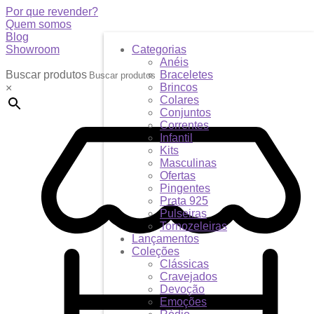
Por que revender?
Quem somos
Blog
Showroom
Categorias
Anéis
Buscar produtos
Braceletes
Brincos
×
Colares
Conjuntos
Correntes
Infantil
Kits
Masculinas
Ofertas
Pingentes
Prata 925
Pulseiras
Tornozeleiras
Lançamentos
Coleções
Clássicas
Cravejados
Devoção
Emoções