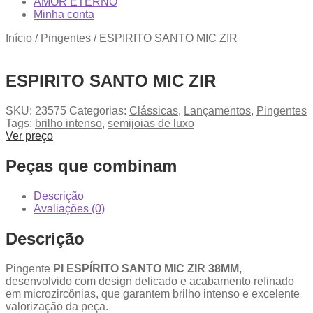
AMOR ETERNO
Minha conta
Início
/
Pingentes
/
ESPIRITO SANTO MIC ZIR
ESPIRITO SANTO MIC ZIR
SKU:
23575
Categorias:
Clássicas
,
Lançamentos
,
Pingentes
Tags:
brilho intenso
,
semijoias de luxo
Ver preço
Peças que combinam
Descrição
Avaliações (0)
Descrição
Pingente
PI ESPÍRITO SANTO MIC ZIR 38MM
,
desenvolvido com design delicado e acabamento refinado
em microzircônias, que garantem brilho intenso e excelente
valorização da peça.