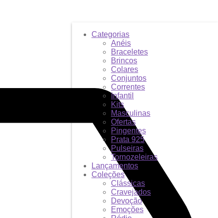
Categorias
Anéis
Braceletes
Brincos
Colares
Conjuntos
Correntes
Infantil
Kits
Masculinas
Ofertas
Pingentes
Prata 925
Pulseiras
Tornozeleiras
Lançamentos
Coleções
Clássicas
Cravejados
Devoção
Emoções