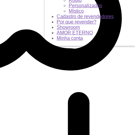
Ródio
Personalizados
Místico
Cadastro de revendedores
Por que revender?
Showroom
AMOR ETERNO
Minha conta