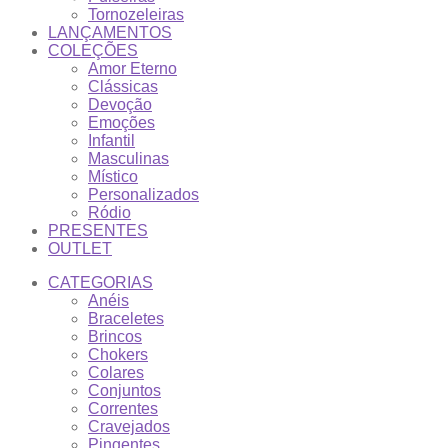
Tornozeleiras
LANÇAMENTOS
COLEÇÕES
Amor Eterno
Clássicas
Devoção
Emoções
Infantil
Masculinas
Místico
Personalizados
Ródio
PRESENTES
OUTLET
CATEGORIAS
Anéis
Braceletes
Brincos
Chokers
Colares
Conjuntos
Correntes
Cravejados
Pingentes