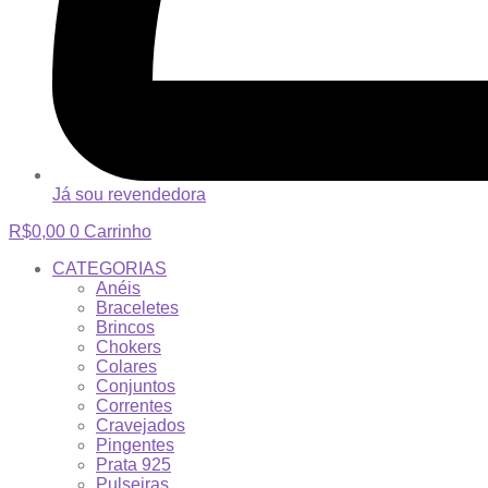
Já sou revendedora
R$
0,00
0
Carrinho
CATEGORIAS
Anéis
Braceletes
Brincos
Chokers
Colares
Conjuntos
Correntes
Cravejados
Pingentes
Prata 925
Pulseiras