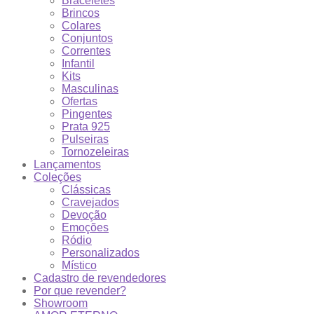
Braceletes
Brincos
Colares
Conjuntos
Correntes
Infantil
Kits
Masculinas
Ofertas
Pingentes
Prata 925
Pulseiras
Tornozeleiras
Lançamentos
Coleções
Clássicas
Cravejados
Devoção
Emoções
Ródio
Personalizados
Místico
Cadastro de revendedores
Por que revender?
Showroom