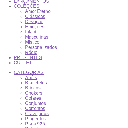
LANÇAMENTOS
COLEÇÕES
Amor Eterno
Clássicas
Devoção
Emoções
Infantil
Masculinas
Místico
Personalizados
Ródio
PRESENTES
OUTLET
CATEGORIAS
Anéis
Braceletes
Brincos
Chokers
Colares
Conjuntos
Correntes
Cravejados
Pingentes
Prata 925