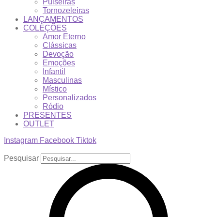
Pulseiras
Tornozeleiras
LANÇAMENTOS
COLEÇÕES
Amor Eterno
Clássicas
Devoção
Emoções
Infantil
Masculinas
Místico
Personalizados
Ródio
PRESENTES
OUTLET
Instagram
Facebook
Tiktok
Pesquisar