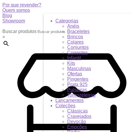
Por que revender?
Quem somos
Blog
Showroom
Categorias
Anéis
Buscar produtos
Braceletes
Brincos
×
Colares
Conjuntos
Correntes
Infantil
Kits
Masculinas
Ofertas
Pingentes
Prata 925
Pulseiras
Tornozeleiras
Lançamentos
Coleções
Clássicas
Cravejados
Devoção
Emoções