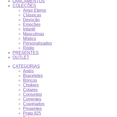
LANÇAMENTOS
COLEÇÕES
Amor Eterno
Clássicas
Devoção
Emoções
Infantil
Masculinas
Místico
Personalizados
Ródio
PRESENTES
OUTLET
CATEGORIAS
Anéis
Braceletes
Brincos
Chokers
Colares
Conjuntos
Correntes
Cravejados
Pingentes
Prata 925