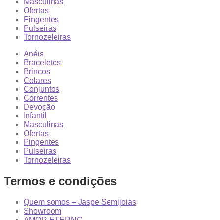
Masculinas
Ofertas
Pingentes
Pulseiras
Tornozeleiras
Anéis
Braceletes
Brincos
Colares
Conjuntos
Correntes
Devoção
Infantil
Masculinas
Ofertas
Pingentes
Pulseiras
Tornozeleiras
Termos e condições
Quem somos – Jaspe Semijoias
Showroom
AMOR ETERNO