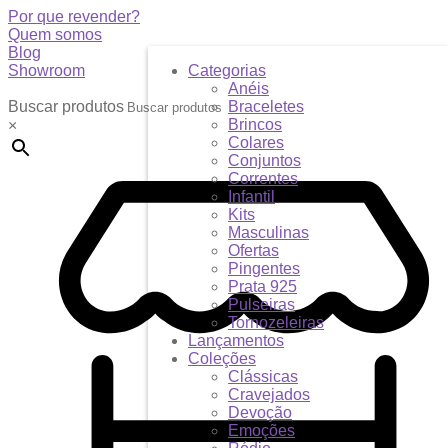
Por que revender?
Quem somos
Blog
Showroom
Categorias
Anéis
Buscar produtos
Braceletes
Brincos
×
Colares
Conjuntos
Correntes
Infantil
Kits
Masculinas
Ofertas
Pingentes
Prata 925
Pulseiras
Tornozeleiras
Lançamentos
Coleções
Clássicas
Cravejados
Devoção
Emoções