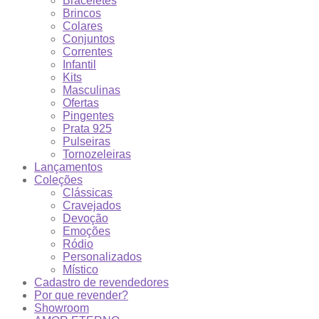
Braceletes
Brincos
Colares
Conjuntos
Correntes
Infantil
Kits
Masculinas
Ofertas
Pingentes
Prata 925
Pulseiras
Tornozeleiras
Lançamentos
Coleções
Clássicas
Cravejados
Devoção
Emoções
Ródio
Personalizados
Místico
Cadastro de revendedores
Por que revender?
Showroom