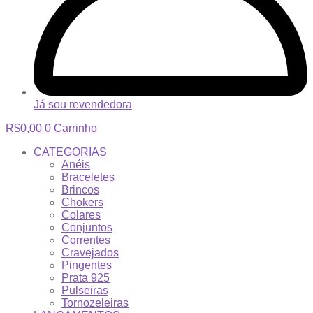
Já sou revendedora
R$
0,00
0
Carrinho
CATEGORIAS
Anéis
Braceletes
Brincos
Chokers
Colares
Conjuntos
Correntes
Cravejados
Pingentes
Prata 925
Pulseiras
Tornozeleiras