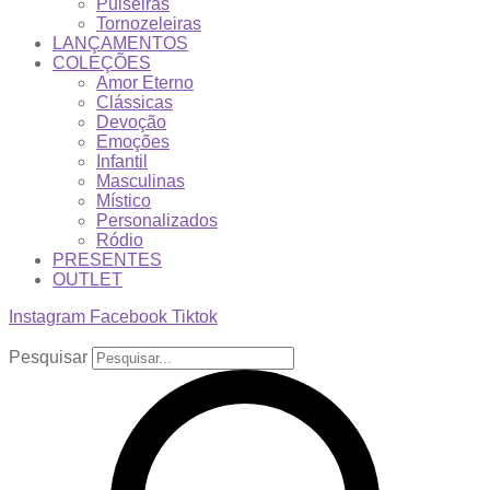
Pulseiras
Tornozeleiras
LANÇAMENTOS
COLEÇÕES
Amor Eterno
Clássicas
Devoção
Emoções
Infantil
Masculinas
Místico
Personalizados
Ródio
PRESENTES
OUTLET
Instagram
Facebook
Tiktok
Pesquisar