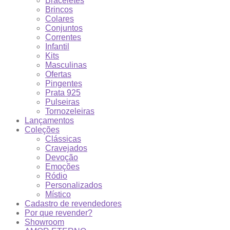
Braceletes
Brincos
Colares
Conjuntos
Correntes
Infantil
Kits
Masculinas
Ofertas
Pingentes
Prata 925
Pulseiras
Tornozeleiras
Lançamentos
Coleções
Clássicas
Cravejados
Devoção
Emoções
Ródio
Personalizados
Místico
Cadastro de revendedores
Por que revender?
Showroom