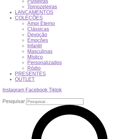
Pulseiras
Tornozeleiras
LANÇAMENTOS
COLEÇÕES
Amor Eterno
Clássicas
Devoção
Emoções
Infantil
Masculinas
Místico
Personalizados
Ródio
PRESENTES
OUTLET
Instagram
Facebook
Tiktok
Pesquisar