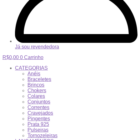
Já sou revendedora
R$
0,00
0
Carrinho
CATEGORIAS
Anéis
Braceletes
Brincos
Chokers
Colares
Conjuntos
Correntes
Cravejados
Pingentes
Prata 925
Pulseiras
Tornozeleiras