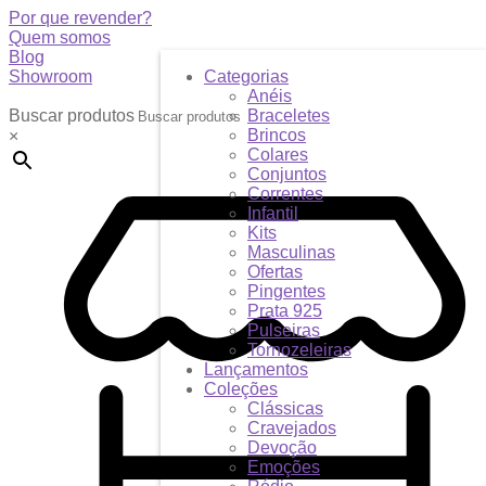
Por que revender?
Quem somos
Blog
Showroom
Categorias
Anéis
Buscar produtos
Braceletes
Brincos
×
Colares
Conjuntos
Correntes
Infantil
Kits
Masculinas
Ofertas
Pingentes
Prata 925
Pulseiras
Tornozeleiras
Lançamentos
Coleções
Clássicas
Cravejados
Devoção
Emoções