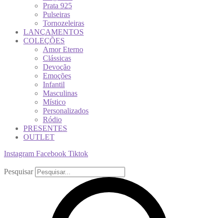
Prata 925
Pulseiras
Tornozeleiras
LANÇAMENTOS
COLEÇÕES
Amor Eterno
Clássicas
Devoção
Emoções
Infantil
Masculinas
Místico
Personalizados
Ródio
PRESENTES
OUTLET
Instagram
Facebook
Tiktok
Pesquisar