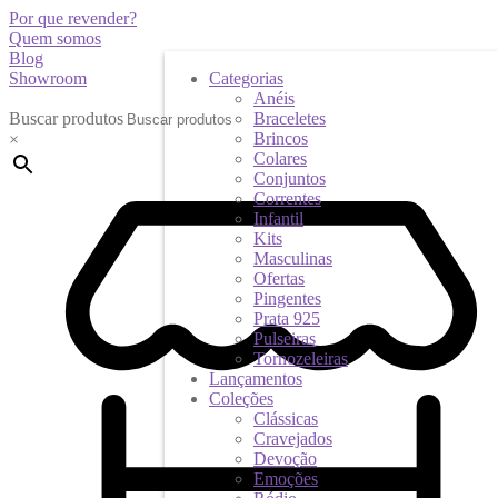
Por que revender?
Quem somos
Blog
Showroom
Categorias
Anéis
Buscar produtos
Braceletes
Brincos
×
Colares
Conjuntos
Correntes
Infantil
Kits
Masculinas
Ofertas
Pingentes
Prata 925
Pulseiras
Tornozeleiras
Lançamentos
Coleções
Clássicas
Cravejados
Devoção
Emoções