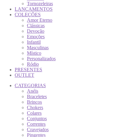
Tornozeleiras
LANÇAMENTOS
COLEÇÕES
Amor Eterno
Clássicas
Devoção
Emoções
Infantil
Masculinas
Místico
Personalizados
Ródio
PRESENTES
OUTLET
CATEGORIAS
Anéis
Braceletes
Brincos
Chokers
Colares
Conjuntos
Correntes
Cravejados
Pingentes