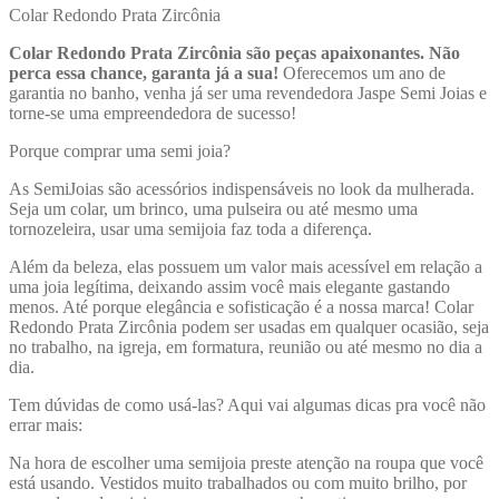
Colar Redondo Prata Zircônia
Colar Redondo Prata Zircônia são peças apaixonantes. Não
perca essa chance, garanta já a sua!
Oferecemos um ano de
garantia no banho, venha já ser uma revendedora Jaspe Semi Joias e
torne-se uma empreendedora de sucesso!
Porque comprar uma semi joia?
As SemiJoias são acessórios indispensáveis no look da mulherada.
Seja um colar, um brinco, uma pulseira ou até mesmo uma
tornozeleira, usar uma semijoia faz toda a diferença.
Além da beleza, elas possuem um valor mais acessível em relação a
uma joia legítima, deixando assim você mais elegante gastando
menos. Até porque elegância e sofisticação é a nossa marca! Colar
Redondo Prata Zircônia
podem ser usadas em qualquer ocasião, seja
no trabalho, na igreja, em formatura, reunião ou até mesmo no dia a
dia.
Tem dúvidas de como usá-las? Aqui vai algumas dicas pra você não
errar mais:
Na hora de escolher uma semijoia preste atenção na roupa que você
está usando. Vestidos muito trabalhados ou com muito brilho, por