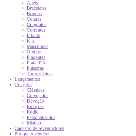
Anéis
Braceletes
Brincos
Colares
Conjuntos
Correntes
Infantil
Kits
Masculinas
Ofertas
Pingentes
Prata 925
Pulseiras
Tornozeleiras
Lançamentos
Coleções
Clássicas
Cravejados
Devoção
Emoções
Ródio
Personalizados
Místico
Cadastro de revendedores
Por que revender?