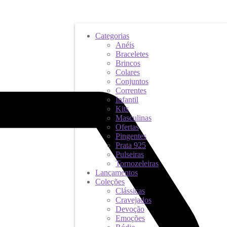
Categorias
Anéis
Braceletes
Brincos
Colares
Conjuntos
Correntes
Infantil
Kits
Masculinas
Ofertas
Pingentes
Prata 925
Pulseiras
Tornozeleiras
Lançamentos
Coleções
Clássicas
Cravejados
Devoção
Emoções