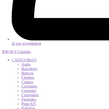
Já sou revendedora
R$
0,00
0
Carrinho
CATEGORIAS
Anéis
Braceletes
Brincos
Chokers
Colares
Conjuntos
Correntes
Cravejados
Pingentes
Prata 925
Pulseiras