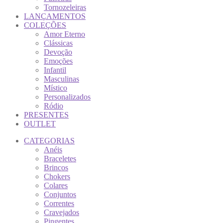
Tornozeleiras
LANÇAMENTOS
COLEÇÕES
Amor Eterno
Clássicas
Devoção
Emoções
Infantil
Masculinas
Místico
Personalizados
Ródio
PRESENTES
OUTLET
CATEGORIAS
Anéis
Braceletes
Brincos
Chokers
Colares
Conjuntos
Correntes
Cravejados
Pingentes