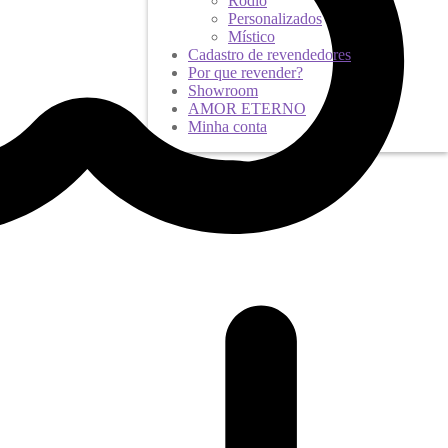
Ródio
Personalizados
Místico
Cadastro de revendedores
Por que revender?
Showroom
AMOR ETERNO
Minha conta