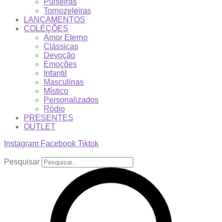
Pulseiras
Tornozeleiras
LANÇAMENTOS
COLEÇÕES
Amor Eterno
Clássicas
Devoção
Emoções
Infantil
Masculinas
Místico
Personalizados
Ródio
PRESENTES
OUTLET
Instagram
Facebook
Tiktok
Pesquisar