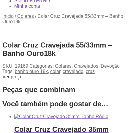
AMOR ETERNO
Minha conta
Início
/
Colares
/
Colar Cruz Cravejada 55/33mm – Banho
Ouro18k
Colar Cruz Cravejada 55/33mm –
Banho Ouro18k
SKU:
19169
Categorias:
Colares
,
Cravejados
,
Devoção
Tags:
banho ouro 18k
,
colar
,
cravejado
,
cruz
Ver preço
Peças que combinam
Você também pode gostar de…
Colar Cruz Cravejado 35mm