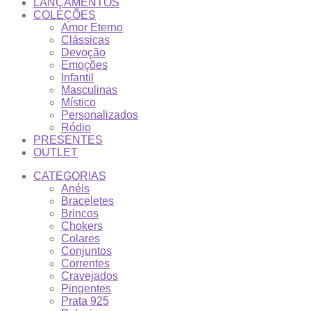
LANÇAMENTOS
COLEÇÕES
Amor Eterno
Clássicas
Devoção
Emoções
Infantil
Masculinas
Místico
Personalizados
Ródio
PRESENTES
OUTLET
CATEGORIAS
Anéis
Braceletes
Brincos
Chokers
Colares
Conjuntos
Correntes
Cravejados
Pingentes
Prata 925