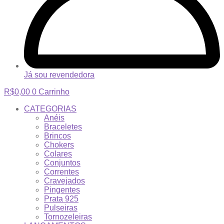
Já sou revendedora
R$
0,00
0
Carrinho
CATEGORIAS
Anéis
Braceletes
Brincos
Chokers
Colares
Conjuntos
Correntes
Cravejados
Pingentes
Prata 925
Pulseiras
Tornozeleiras