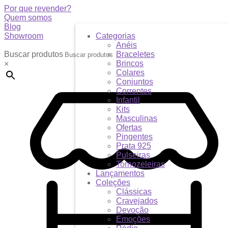
Por que revender?
Quem somos
Blog
Showroom
Categorias
Anéis
Buscar produtos
Braceletes
Brincos
×
Colares
Conjuntos
Correntes
Infantil
Kits
Masculinas
Ofertas
Pingentes
Prata 925
Pulseiras
Tornozeleiras
Lançamentos
Coleções
Clássicas
Cravejados
Devoção
Emoções