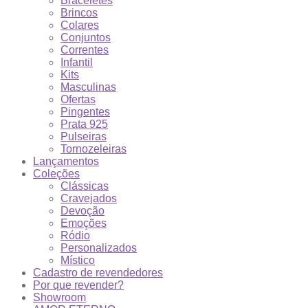
Braceletes
Brincos
Colares
Conjuntos
Correntes
Infantil
Kits
Masculinas
Ofertas
Pingentes
Prata 925
Pulseiras
Tornozeleiras
Lançamentos
Coleções
Clássicas
Cravejados
Devoção
Emoções
Ródio
Personalizados
Místico
Cadastro de revendedores
Por que revender?
Showroom