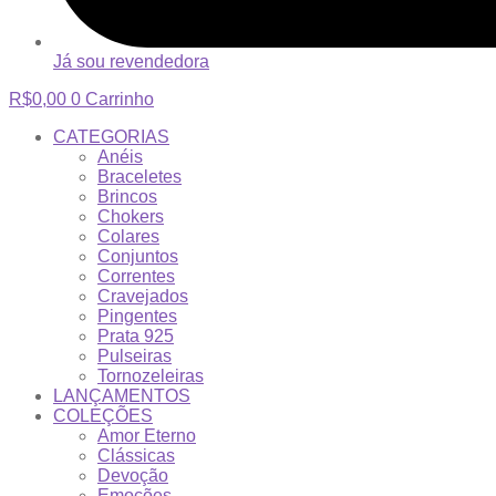
Já sou revendedora
R$
0,00
0
Carrinho
CATEGORIAS
Anéis
Braceletes
Brincos
Chokers
Colares
Conjuntos
Correntes
Cravejados
Pingentes
Prata 925
Pulseiras
Tornozeleiras
LANÇAMENTOS
COLEÇÕES
Amor Eterno
Clássicas
Devoção
Emoções