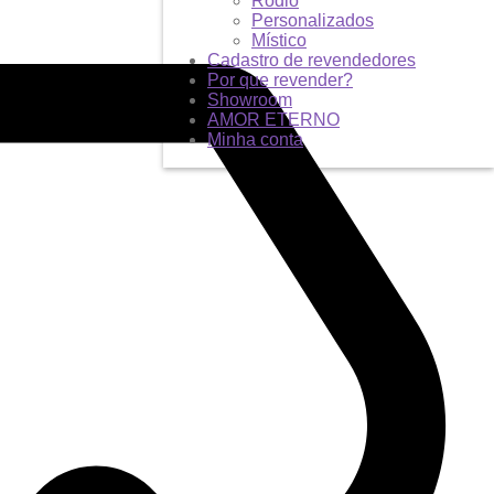
Ródio
Personalizados
Místico
Cadastro de revendedores
Por que revender?
Showroom
AMOR ETERNO
Minha conta