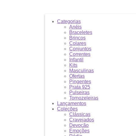
Categorias
Anéis
Braceletes
Brincos
Colares
Conjuntos
Correntes
Infantil
Kits
Masculinas
Ofertas
Pingentes
Prata 925
Pulseiras
Tornozeleiras
Lançamentos
Coleções
Clássicas
Cravejados
Devoção
Emoções