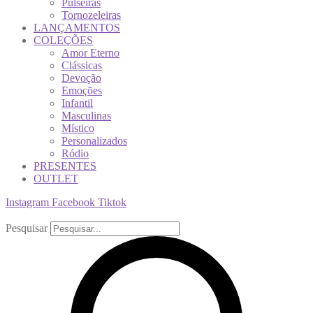
Pulseiras
Tornozeleiras
LANÇAMENTOS
COLEÇÕES
Amor Eterno
Clássicas
Devoção
Emoções
Infantil
Masculinas
Místico
Personalizados
Ródio
PRESENTES
OUTLET
Instagram
Facebook
Tiktok
Pesquisar