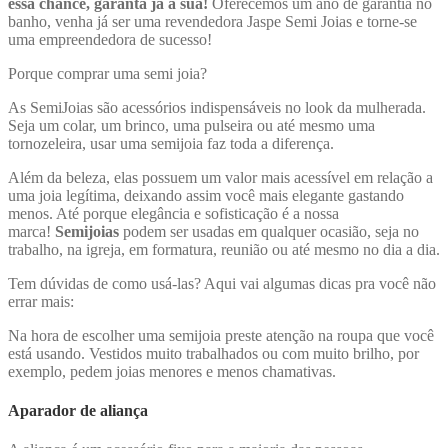
essa chance, garanta já a sua!
Oferecemos um ano de garantia no
banho, venha já ser uma revendedora Jaspe Semi Joias e torne-se
uma empreendedora de sucesso!
Porque comprar uma semi joia?
As SemiJoias são acessórios indispensáveis no look da mulherada.
Seja um colar, um brinco, uma pulseira ou até mesmo uma
tornozeleira, usar uma semijoia faz toda a diferença.
Além da beleza, elas possuem um valor mais acessível em relação a
uma joia legítima, deixando assim você mais elegante gastando
menos. Até porque elegância e sofisticação é a nossa
marca!
Semijoias
podem ser usadas em qualquer ocasião, seja no
trabalho, na igreja, em formatura, reunião ou até mesmo no dia a dia.
Tem dúvidas de como usá-las? Aqui vai algumas dicas pra você não
errar mais:
Na hora de escolher uma semijoia preste atenção na roupa que você
está usando. Vestidos muito trabalhados ou com muito brilho, por
exemplo, pedem joias menores e menos chamativas.
Aparador de aliança