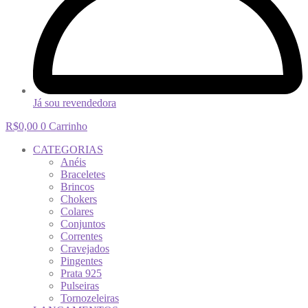
Já sou revendedora
R$
0,00
0
Carrinho
CATEGORIAS
Anéis
Braceletes
Brincos
Chokers
Colares
Conjuntos
Correntes
Cravejados
Pingentes
Prata 925
Pulseiras
Tornozeleiras