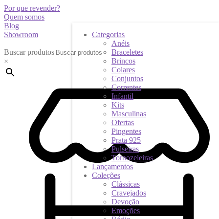
Por que revender?
Quem somos
Blog
Showroom
Categorias
Anéis
Buscar produtos
Braceletes
Brincos
×
Colares
Conjuntos
Correntes
Infantil
Kits
Masculinas
Ofertas
Pingentes
Prata 925
Pulseiras
Tornozeleiras
Lançamentos
Coleções
Clássicas
Cravejados
Devoção
Emoções