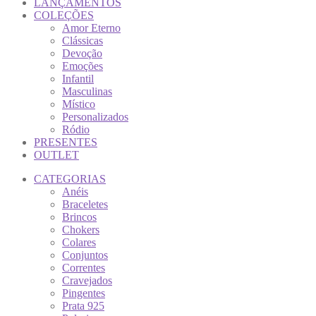
LANÇAMENTOS
COLEÇÕES
Amor Eterno
Clássicas
Devoção
Emoções
Infantil
Masculinas
Místico
Personalizados
Ródio
PRESENTES
OUTLET
CATEGORIAS
Anéis
Braceletes
Brincos
Chokers
Colares
Conjuntos
Correntes
Cravejados
Pingentes
Prata 925