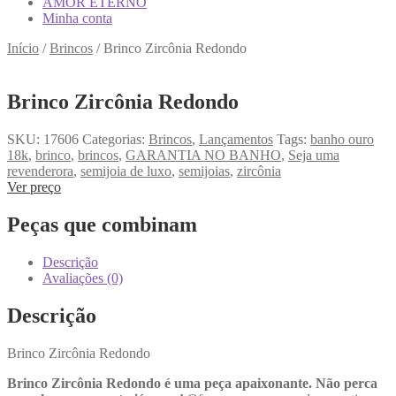
AMOR ETERNO
Minha conta
Início
/
Brincos
/
Brinco Zircônia Redondo
Brinco Zircônia Redondo
SKU:
17606
Categorias:
Brincos
,
Lançamentos
Tags:
banho ouro
18k
,
brinco
,
brincos
,
GARANTIA NO BANHO
,
Seja uma
revenderora
,
semijoia de luxo
,
semijoias
,
zircônia
Ver preço
Peças que combinam
Descrição
Avaliações (0)
Descrição
Brinco Zircônia Redondo
Brinco Zircônia Redondo é uma peça apaixonante. Não perca