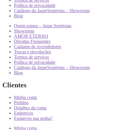
Termos de serviços
Política de privacidade
Catálogo da JaspeSemijoias – Showroom
Blog
Quem somos – Jaspe Semijoias
Showroom
AMOR ETERNO
Dúvidas Frequentes
Cadastro de revendedores
Trocas e devoluções
Termos de serviços
Política de privacidade
Catálogo da JaspeSemijoias – Showroom
Blog
Clientes
Minha conta
Pedidos
Detalhes da conta
Endereços
Esqueceu sua senha?
Minha conta