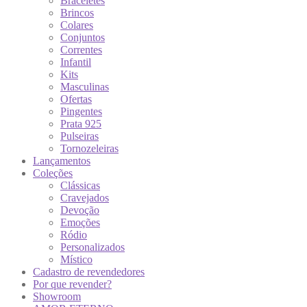
Braceletes
Brincos
Colares
Conjuntos
Correntes
Infantil
Kits
Masculinas
Ofertas
Pingentes
Prata 925
Pulseiras
Tornozeleiras
Lançamentos
Coleções
Clássicas
Cravejados
Devoção
Emoções
Ródio
Personalizados
Místico
Cadastro de revendedores
Por que revender?
Showroom