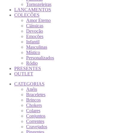
Tornozeleiras
LANÇAMENTOS
COLEÇÕES
Amor Eterno
Clássicas
Devoção
Emoções
Infantil
Masculinas
Místico
Personalizados
Ródio
PRESENTES
OUTLET
CATEGORIAS
Anéis
Braceletes
Brincos
Chokers
Colares
Conjuntos
Correntes
Cravejados
Pingentes