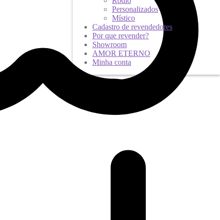
Ródio
Personalizados
Místico
Cadastro de revendedores
Por que revender?
Showroom
AMOR ETERNO
Minha conta