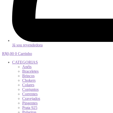
Já sou revendedora
R$
0,00
0
Carrinho
CATEGORIAS
Anéis
Braceletes
Brincos
Chokers
Colares
Conjuntos
Correntes
Cravejados
Pingentes
Prata 925
Pulseiras