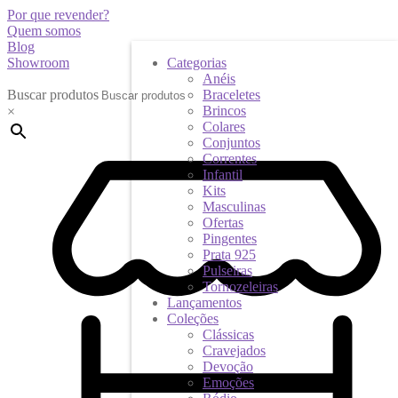
Por que revender?
Quem somos
Blog
Showroom
Categorias
Anéis
Buscar produtos
Braceletes
Brincos
×
Colares
Conjuntos
Correntes
Infantil
Kits
Masculinas
Ofertas
Pingentes
Prata 925
Pulseiras
Tornozeleiras
Lançamentos
Coleções
Clássicas
Cravejados
Devoção
Emoções