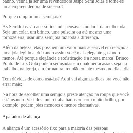
banho, venha já ser uma revendedora Jaspe Semi Joias e torne-se
uma empreendedora de sucesso!
Porque comprar uma semi joia?
As SemiJoias são acessórios indispensáveis no look da mulherada.
Seja um colar, um brinco, uma pulseira ou até mesmo uma
tornozeleira, usar uma semijoia faz toda a diferença.
Além da beleza, elas possuem um valor mais acessível em relação a
uma joia legítima, deixando assim você mais elegante gastando
menos. Até porque elegância e sofisticação é a nossa marca! Brinco
Ponto de Luz Gota
podem ser usadas em qualquer ocasião, seja no
trabalho, na igreja, em formatura, reunião ou até mesmo no dia a dia.
Tem dúvidas de como usá-las? Aqui vai algumas dicas pra você não
errar mais:
Na hora de escolher uma semijoia preste atenção na roupa que você
está usando. Vestidos muito trabalhados ou com muito brilho, por
exemplo, pedem joias menores e menos chamativas.
Aparador de aliança
A aliança é um acessório fixo para a maioria das pessoas