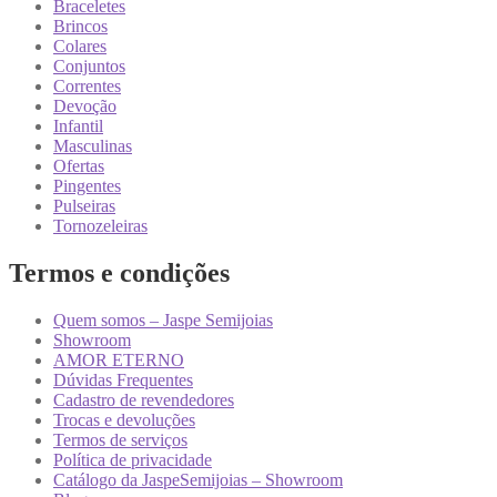
Braceletes
Brincos
Colares
Conjuntos
Correntes
Devoção
Infantil
Masculinas
Ofertas
Pingentes
Pulseiras
Tornozeleiras
Termos e condições
Quem somos – Jaspe Semijoias
Showroom
AMOR ETERNO
Dúvidas Frequentes
Cadastro de revendedores
Trocas e devoluções
Termos de serviços
Política de privacidade
Catálogo da JaspeSemijoias – Showroom