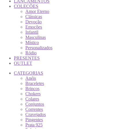
LANÇAMENTOS
COLEÇÕES
Amor Eterno
Clássicas
Devoção
Emoções
Infantil
Masculinas
Místico
Personalizados
Ródio
PRESENTES
OUTLET
CATEGORIAS
Anéis
Braceletes
Brincos
Chokers
Colares
Conjuntos
Correntes
Cravejados
Pingentes
Prata 925