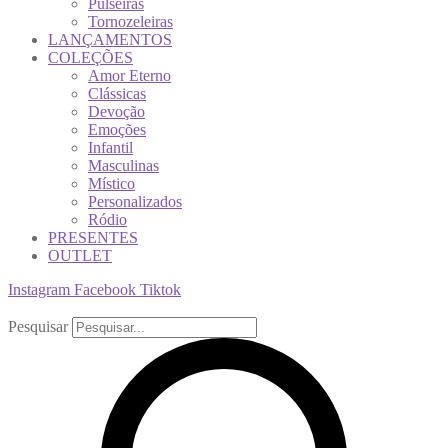
Pulseiras
Tornozeleiras
LANÇAMENTOS
COLEÇÕES
Amor Eterno
Clássicas
Devoção
Emoções
Infantil
Masculinas
Místico
Personalizados
Ródio
PRESENTES
OUTLET
Instagram
Facebook
Tiktok
Pesquisar