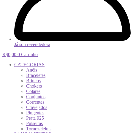
Já sou revendedora
R$
0,00
0
Carrinho
CATEGORIAS
Anéis
Braceletes
Brincos
Chokers
Colares
Conjuntos
Correntes
Cravejados
Pingentes
Prata 925
Pulseiras
Tornozeleiras