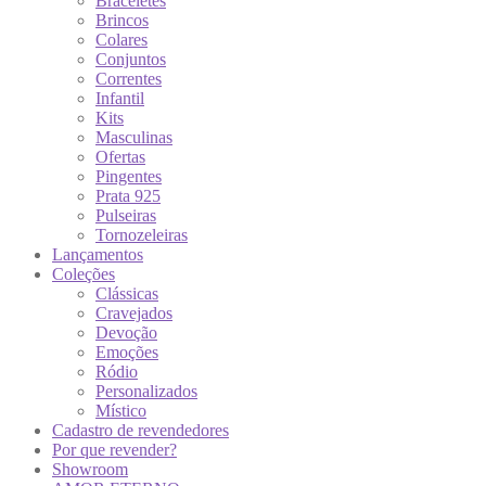
Braceletes
Brincos
Colares
Conjuntos
Correntes
Infantil
Kits
Masculinas
Ofertas
Pingentes
Prata 925
Pulseiras
Tornozeleiras
Lançamentos
Coleções
Clássicas
Cravejados
Devoção
Emoções
Ródio
Personalizados
Místico
Cadastro de revendedores
Por que revender?
Showroom