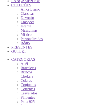
LANÇAMENTOS
COLEÇÕES
Amor Eterno
Clássicas
Devoção
Emoções
Infantil
Masculinas
Místico
Personalizados
Ródio
PRESENTES
OUTLET
CATEGORIAS
Anéis
Braceletes
Brincos
Chokers
Colares
Conjuntos
Correntes
Cravejados
Pingentes
Prata 925