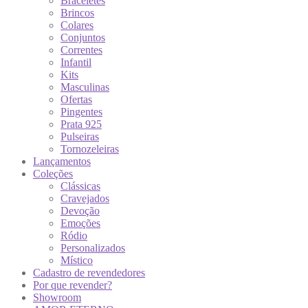
Braceletes
Brincos
Colares
Conjuntos
Correntes
Infantil
Kits
Masculinas
Ofertas
Pingentes
Prata 925
Pulseiras
Tornozeleiras
Lançamentos
Coleções
Clássicas
Cravejados
Devoção
Emoções
Ródio
Personalizados
Místico
Cadastro de revendedores
Por que revender?
Showroom