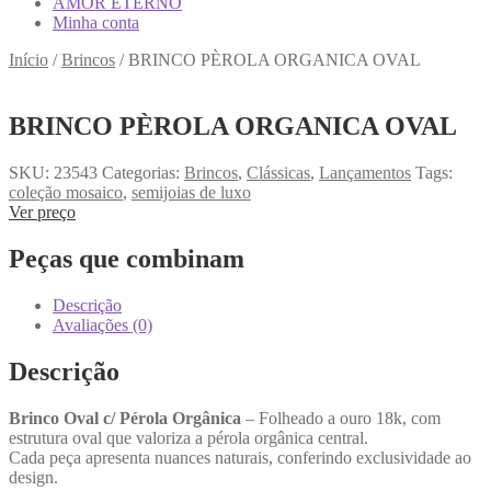
AMOR ETERNO
Minha conta
Início
/
Brincos
/
BRINCO PÈROLA ORGANICA OVAL
BRINCO PÈROLA ORGANICA OVAL
SKU:
23543
Categorias:
Brincos
,
Clássicas
,
Lançamentos
Tags:
coleção mosaico
,
semijoias de luxo
Ver preço
Peças que combinam
Descrição
Avaliações (0)
Descrição
Brinco Oval c/ Pérola Orgânica
– Folheado a ouro 18k, com
estrutura oval que valoriza a pérola orgânica central.
Cada peça apresenta nuances naturais, conferindo exclusividade ao
design.