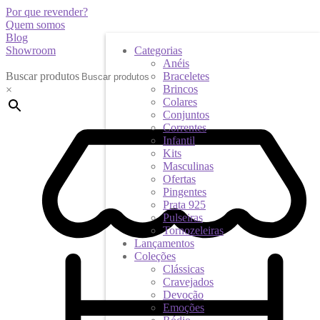
Por que revender?
Quem somos
Blog
Showroom
Categorias
Anéis
Buscar produtos
Braceletes
Brincos
×
Colares
Conjuntos
Correntes
Infantil
Kits
Masculinas
Ofertas
Pingentes
Prata 925
Pulseiras
Tornozeleiras
Lançamentos
Coleções
Clássicas
Cravejados
Devoção
Emoções