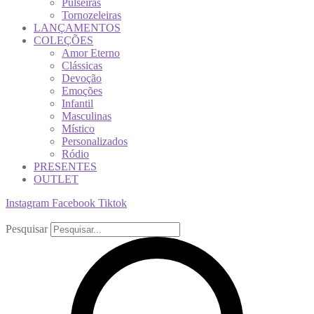
Pulseiras
Tornozeleiras
LANÇAMENTOS
COLEÇÕES
Amor Eterno
Clássicas
Devoção
Emoções
Infantil
Masculinas
Místico
Personalizados
Ródio
PRESENTES
OUTLET
Instagram
Facebook
Tiktok
Pesquisar