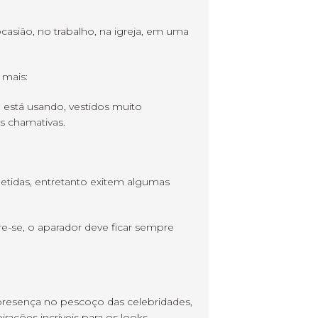
casião, no trabalho, na igreja, em uma
 mais:
 está usando, vestidos muito
s chamativas.
etidas, entretanto exitem algumas
e-se, o aparador deve ficar sempre
esença no pescoço das celebridades,
rações incríveis para os looks.