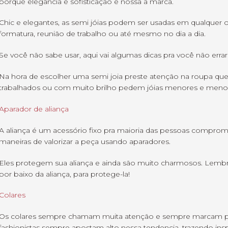
porque elegância e sofisticação e nossa a marca.
Chic e elegantes, as semi jóias podem ser usadas em qualquer o
formatura, reunião de trabalho ou até mesmo no dia a dia.
Se você não sabe usar, aqui vai algumas dicas pra você não errar
Na hora de escolher uma semi joia preste atenção na roupa que
trabalhados ou com muito brilho pedem jóias menores e meno
Aparador de aliança
A aliança é um acessório fixo pra maioria das pessoas comprom
maneiras de valorizar a peça usando aparadores.
Eles protegem sua aliança e ainda são muito charmosos. Lembr
por baixo da aliança, para protege-la!
Colares
Os colares sempre chamam muita atenção e sempre marcam pr
fashionistas sempre apostam alto nessa tendencia, trazendo inspi