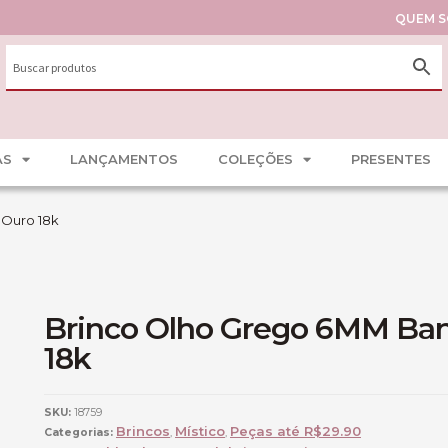
QUEM 
AS
LANÇAMENTOS
COLEÇÕES
PRESENTES
 Ouro 18k
Brinco Olho Grego 6MM Ba
18k
SKU:
18759
Brincos
Místico
Peças até R$29.90
Categorias:
,
,