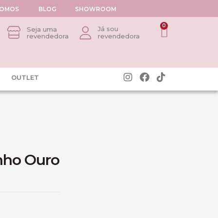
SOMOS
BLOG
SHOWROOM
0
Já sou
Seja uma
revendedora
revendedora
OUTLET
nho Ouro