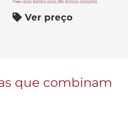
azul
banho ouro 18k
brinco
conjunto
Tags:
,
,
,
Ver preço
as que combinam