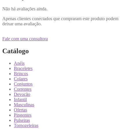
Não há avaliações ainda.
Apenas clientes conectados que compraram este produto podem
deixar uma avaliação.
Fale com uma consultora
Catálogo
Anéis
Braceletes
Brincos
Colares
Conjuntos
Correntes
Devoção
Infantil
Masculinas
Ofertas
Pingentes
Pulseiras
Tornozeleiras