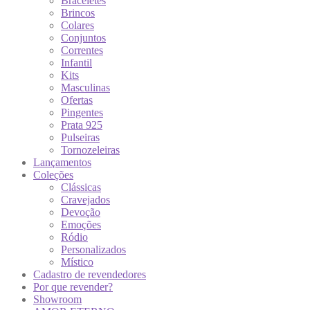
Braceletes
Brincos
Colares
Conjuntos
Correntes
Infantil
Kits
Masculinas
Ofertas
Pingentes
Prata 925
Pulseiras
Tornozeleiras
Lançamentos
Coleções
Clássicas
Cravejados
Devoção
Emoções
Ródio
Personalizados
Místico
Cadastro de revendedores
Por que revender?
Showroom