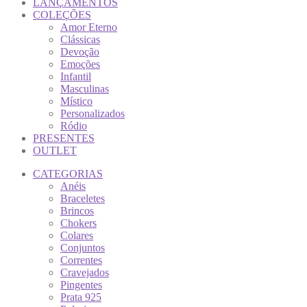
LANÇAMENTOS
COLEÇÕES
Amor Eterno
Clássicas
Devoção
Emoções
Infantil
Masculinas
Místico
Personalizados
Ródio
PRESENTES
OUTLET
CATEGORIAS
Anéis
Braceletes
Brincos
Chokers
Colares
Conjuntos
Correntes
Cravejados
Pingentes
Prata 925