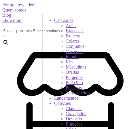
Por que revender?
Quem somos
Blog
Showroom
Categorias
Anéis
Buscar produtos
Braceletes
Brincos
×
Colares
Conjuntos
Correntes
Infantil
Kits
Masculinas
Ofertas
Pingentes
Prata 925
Pulseiras
Tornozeleiras
Lançamentos
Coleções
Clássicas
Cravejados
Devoção
Emoções