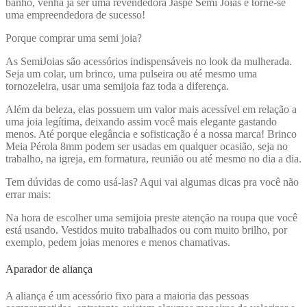
banho, venha já ser uma revendedora Jaspe Semi Joias e torne-se
uma empreendedora de sucesso!
Porque comprar uma semi joia?
As SemiJoias são acessórios indispensáveis no look da mulherada.
Seja um colar, um brinco, uma pulseira ou até mesmo uma
tornozeleira, usar uma semijoia faz toda a diferença.
Além da beleza, elas possuem um valor mais acessível em relação a
uma joia legítima, deixando assim você mais elegante gastando
menos. Até porque elegância e sofisticação é a nossa marca! Brinco
Meia Pérola 8mm
podem ser usadas em qualquer ocasião, seja no
trabalho, na igreja, em formatura, reunião ou até mesmo no dia a dia.
Tem dúvidas de como usá-las? Aqui vai algumas dicas pra você não
errar mais:
Na hora de escolher uma semijoia preste atenção na roupa que você
está usando. Vestidos muito trabalhados ou com muito brilho, por
exemplo, pedem joias menores e menos chamativas.
Aparador de aliança
A aliança é um acessório fixo para a maioria das pessoas