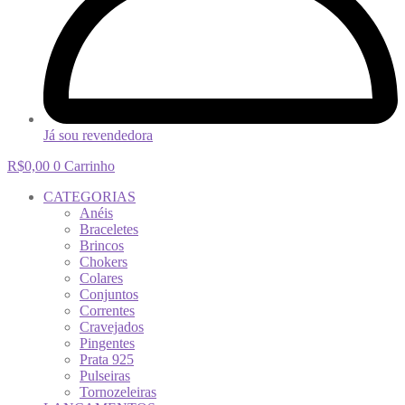
Já sou revendedora
R$
0,00
0
Carrinho
CATEGORIAS
Anéis
Braceletes
Brincos
Chokers
Colares
Conjuntos
Correntes
Cravejados
Pingentes
Prata 925
Pulseiras
Tornozeleiras