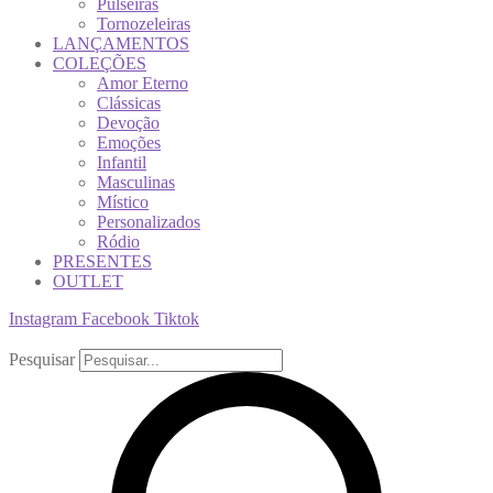
Pulseiras
Tornozeleiras
LANÇAMENTOS
COLEÇÕES
Amor Eterno
Clássicas
Devoção
Emoções
Infantil
Masculinas
Místico
Personalizados
Ródio
PRESENTES
OUTLET
Instagram
Facebook
Tiktok
Pesquisar