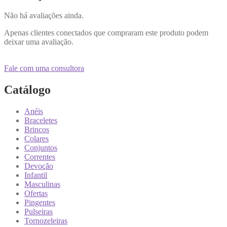
Não há avaliações ainda.
Apenas clientes conectados que compraram este produto podem
deixar uma avaliação.
Fale com uma consultora
Catálogo
Anéis
Braceletes
Brincos
Colares
Conjuntos
Correntes
Devoção
Infantil
Masculinas
Ofertas
Pingentes
Pulseiras
Tornozeleiras