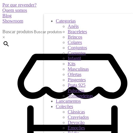
Por que revender?
Quem somos
Blog
Showroom
Categorias
Anéis
Buscar produtos
Braceletes
Brincos
×
Colares
Conjuntos
Correntes
Infantil
Kits
Masculinas
Ofertas
Pingentes
Prata 925
Pulseiras
Tornozeleiras
Lançamentos
Coleções
Clássicas
Cravejados
Devoção
Emoções