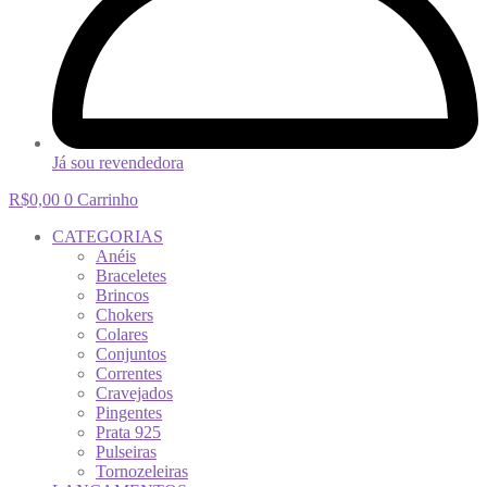
Já sou revendedora
R$
0,00
0
Carrinho
CATEGORIAS
Anéis
Braceletes
Brincos
Chokers
Colares
Conjuntos
Correntes
Cravejados
Pingentes
Prata 925
Pulseiras
Tornozeleiras