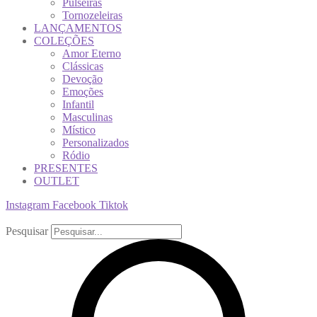
Pulseiras
Tornozeleiras
LANÇAMENTOS
COLEÇÕES
Amor Eterno
Clássicas
Devoção
Emoções
Infantil
Masculinas
Místico
Personalizados
Ródio
PRESENTES
OUTLET
Instagram
Facebook
Tiktok
Pesquisar