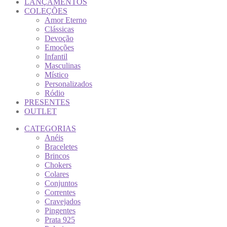
LANÇAMENTOS
COLEÇÕES
Amor Eterno
Clássicas
Devoção
Emoções
Infantil
Masculinas
Místico
Personalizados
Ródio
PRESENTES
OUTLET
CATEGORIAS
Anéis
Braceletes
Brincos
Chokers
Colares
Conjuntos
Correntes
Cravejados
Pingentes
Prata 925