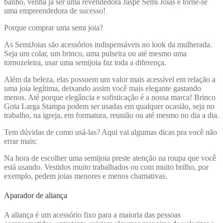
banho, venha já ser uma revendedora Jaspe Semi Joias e torne-se
uma empreendedora de sucesso!
Porque comprar uma semi joia?
As SemiJoias são acessórios indispensáveis no look da mulherada.
Seja um colar, um brinco, uma pulseira ou até mesmo uma
tornozeleira, usar uma semijoia faz toda a diferença.
Além da beleza, elas possuem um valor mais acessível em relação a
uma joia legítima, deixando assim você mais elegante gastando
menos. Até porque elegância e sofisticação é a nossa marca! Brinco
Gota Larga Stampa
podem ser usadas em qualquer ocasião, seja no
trabalho, na igreja, em formatura, reunião ou até mesmo no dia a dia.
Tem dúvidas de como usá-las? Aqui vai algumas dicas pra você não
errar mais:
Na hora de escolher uma semijoia preste atenção na roupa que você
está usando. Vestidos muito trabalhados ou com muito brilho, por
exemplo, pedem joias menores e menos chamativas.
Aparador de aliança
A aliança é um acessório fixo para a maioria das pessoas