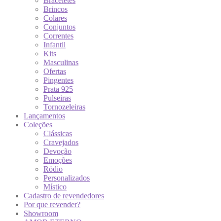
Braceletes
Brincos
Colares
Conjuntos
Correntes
Infantil
Kits
Masculinas
Ofertas
Pingentes
Prata 925
Pulseiras
Tornozeleiras
Lançamentos
Coleções
Clássicas
Cravejados
Devoção
Emoções
Ródio
Personalizados
Místico
Cadastro de revendedores
Por que revender?
Showroom