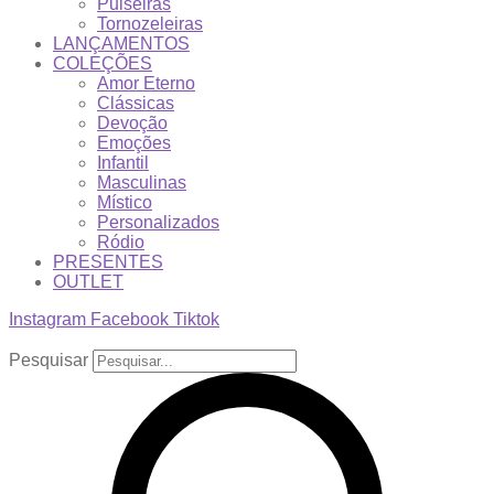
Pulseiras
Tornozeleiras
LANÇAMENTOS
COLEÇÕES
Amor Eterno
Clássicas
Devoção
Emoções
Infantil
Masculinas
Místico
Personalizados
Ródio
PRESENTES
OUTLET
Instagram
Facebook
Tiktok
Pesquisar