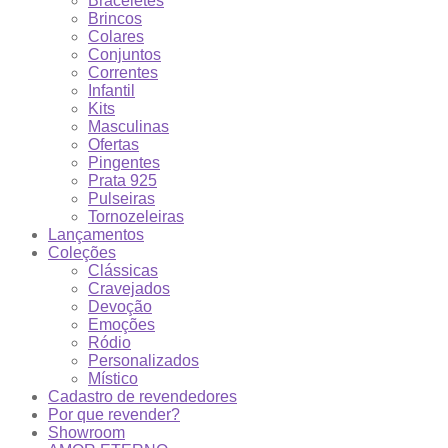
Braceletes
Brincos
Colares
Conjuntos
Correntes
Infantil
Kits
Masculinas
Ofertas
Pingentes
Prata 925
Pulseiras
Tornozeleiras
Lançamentos
Coleções
Clássicas
Cravejados
Devoção
Emoções
Ródio
Personalizados
Místico
Cadastro de revendedores
Por que revender?
Showroom