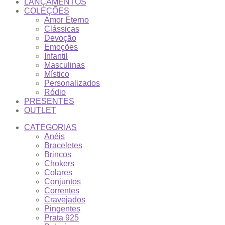
LANÇAMENTOS
COLEÇÕES
Amor Eterno
Clássicas
Devoção
Emoções
Infantil
Masculinas
Místico
Personalizados
Ródio
PRESENTES
OUTLET
CATEGORIAS
Anéis
Braceletes
Brincos
Chokers
Colares
Conjuntos
Correntes
Cravejados
Pingentes
Prata 925