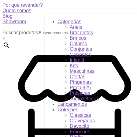
DESCONTO
Por que revender?
Quem somos
Blog
Showroom
Categorias
Anéis
Buscar produtos
Braceletes
Brincos
×
Colares
Conjuntos
Correntes
Infantil
Kits
Masculinas
Ofertas
Pingentes
Prata 925
Pulseiras
Tornozeleiras
Lançamentos
Coleções
Clássicas
Cravejados
Devoção
Emoções