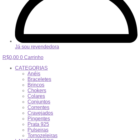
Já sou revendedora
R$
0,00
0
Carrinho
CATEGORIAS
Anéis
Braceletes
Brincos
Chokers
Colares
Conjuntos
Correntes
Cravejados
Pingentes
Prata 925
Pulseiras
Tornozeleiras